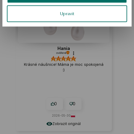
Upravit
Hania
ověřené
Krásné náušnice! Máma je moc spokojená
:)
0
0
2026-05-30
Zobrazit originál