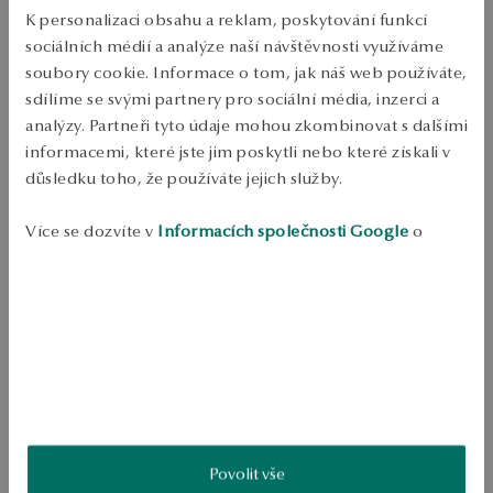
Odeslání:
asi 4
pracovní dny
K personalizaci obsahu a reklam, poskytování funkcí
Doprava zdarma od 1700 Kč
sociálních médií a analýze naší návštěvnosti využíváme
Bezplatné vrácení až do 100 dnů v YES Clubu
soubory cookie. Informace o tom, jak náš web používáte,
sdílíme se svými partnery pro sociální média, inzerci a
PODROBNOSTI
analýzy. Partneři tyto údaje mohou zkombinovat s dalšími
informacemi, které jste jim poskytli nebo které získali v
Ruda: stříbro, pozlacené Ukázka: 925 Průměrná hmotnost: méně než 
důsledku toho, že používáte jejich služby.
5 g Návrhář: Magda Dąbrowska 
SKU: PS51146-BZ000-000000-000
Více se dozvíte v
Informacích společnosti Google
o
zpracování údajů.
BEZPEČNOST
Produkt nemá žádné recenze
Možná by Vás mohly zajímat i jiné produkty
Jak sbíráme recenze?
Povolit vše
ukázka