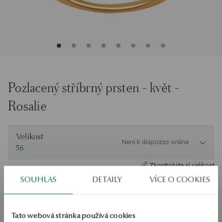
Pozlacený stříbrný prsten - květ -
Rosalie
Velikost
Velikost
Není k dispozici online
56
Zkontrolujte si velikost
SOUHLAS
DETAILY
VÍCE O COOKIES
PRODUKT NENÍ K DISPOZICI ONLINE
Ověřte si dostupnost na prodejně
Tato webová stránka používá cookies