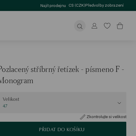
CS (CZK)
Předvolby zobrazení
Najít prodejnu
Odeslat
Pozlacený stříbrný řetízek - písmeno F -
Monogram
elikost
Velikost
47
Zkontrolujte si velikost
PŘIDAT DO KOŠÍKU