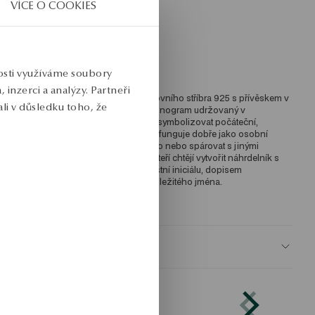
VÍCE O COOKIES
ýška dekorativního prvku: 1,1 cm 
růměrná hmotnost: 2,44 g 
ro koho: pro ni 
nosti využíváme soubory
inzerci a analýzy. Partneři
ozlacený řetízkový náhrdelník z mincovního stříbra 925 s přívěskem v 
li v důsledku toho, že
odobě písmene F. Model z kolekce Monogram udržovaný v 
inimalistickém stylu. Náhrdelník může symbolizovat počáteční, 
ůležitý vztah nebo osobní punc, takže funguje dobře jako osobní 
árek. Jemná forma umožňuje nosit sólo nebo spárovat s jinými 
áhrdelníky. Jedná se o návrh pro lidi, kteří chtějí vytvořit náhrdelník s 
ísmenem individuálního významu, vlastní iniciálu, dopisem 
ilovaného člověka nebo symbolem důležitého jména. 
KU: NS56533-BZ047-000000-000
BEZPEČNOST