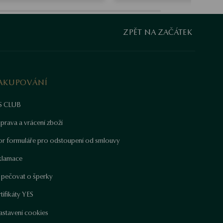
ZPĚT NA ZAČÁTEK
AKUPOVÁNÍ
S CLUB
prava a vrácení zboží
or formuláře pro odstoupení od smlouvy
klamace
k pečovat o šperky
tifikáty YES
astavení cookies