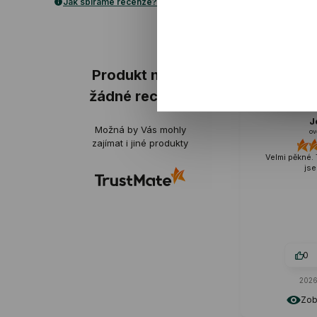
Jak sbíráme recenze?
ukázka
Produkt nemá
žádné recenze
Joanna
Možná by Vás mohly
ověřené
zajímat i jiné produkty
Velmi pěkné. To je přesně to, co
jsem hledal.
0
0
2026-06-22
Zobrazit originál