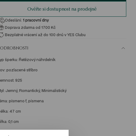
Ověřte si dostupnost na prodejně
Odeslání:
1
pracovní dny
Doprava zdarma od 1700 Kč
Bezplatné vrácení až do 100 dnů v YES Clubu
PODROBNOSTI
yp šperku: Řetězový náhrdelník 
ov: pozlacené stříbro 
emnost: 925 
tyl: Jemný, Romantický, Minimalistický 
éma: písmeno f, písmena 
élka: 47 cm 
ířka: 0,1 cm 
ířka dekorativního prvku: 0,8 cm 