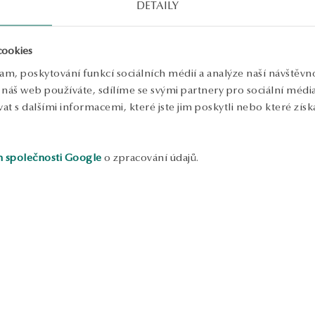
DETAILY
V
P
cookies
P
lam, poskytování funkcí sociálních médií a analýze naší návštěv
náš web používáte, sdílíme se svými partnery pro sociální média, 
P
 s dalšími informacemi, které jste jim poskytli nebo které získa
p
m
d
d
h společnosti Google
o zpracování údajů.
n
p
m
S