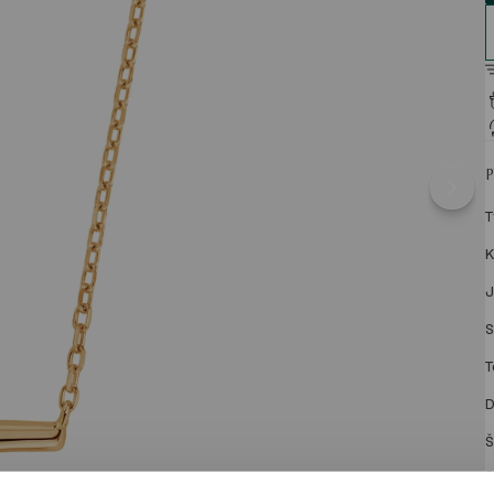
T
K
J
S
T
D
Š
Š