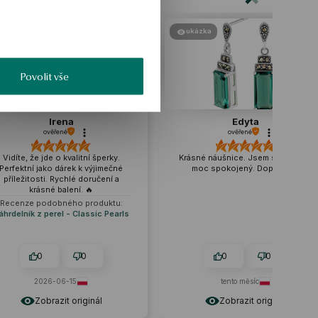
ukázka
ukázka
Povolit vše
Edyta
ověřené
tní šperky.
Krásné náušnice. Jsem s nákupem
Vypadají 
k výjimečné
moc spokojený. Doporučuji
sedí k mý
doručení a
 🔥
produktu:
lassic Pearls
0
0
0
tento měsíc
ginál
Zobrazit originál