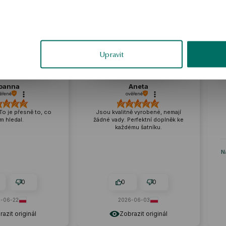
ukázka
ukázka
Upravit
Aneta
Irena
ověřené
ověřené
Jsou kvalitně vyrobené, nemají
Vidíte, že jde o kvali
žádné vady. Perfektní doplněk ke
Perfektní jako dárek 
každému šatníku.
příležitosti. Rychlé 
krásné balení.
Recenze podobného 
Náhrdelník z perel - C
0
0
0
2026-06-03
2026-06-15
Zobrazit originál
Zobrazit ori