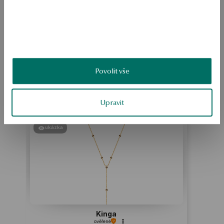
SKU: PZ20015-BB000-DIWHA0-E35
BEZPEČNOST
Povolit vše
Produkt nemá žádné recenze
Možná by Vás mohly zajímat i jiné produkty
Upravit
Jak sbíráme recenze?
ukázka
Kinga
ověřené