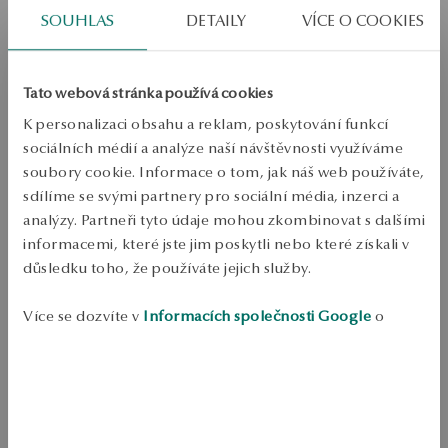
J/P1
SOUHLAS
DETAILY
VÍCE O COOKIES
Hmotnost
Hmotnost
0.35ct
Tato webová stránka používá cookies
Zkontrolujte si velikost
K personalizaci obsahu a reklam, poskytování funkcí
sociálních médií a analýze naší návštěvnosti využíváme
PŘIDAT DO KOŠÍKU
soubory cookie. Informace o tom, jak náš web používáte,
sdílíme se svými partnery pro sociální média, inzerci a
Ověřte si dostupnost na prodejně
analýzy. Partneři tyto údaje mohou zkombinovat s dalšími
informacemi, které jste jim poskytli nebo které získali v
Odeslání:
2
pracovní dny
důsledku toho, že používáte jejich služby.
Doprava zdarma od 1700 Kč
Bezplatné vrácení až do 100 dnů v YES Clubu
Více se dozvíte v
Informacích společnosti Google
o
PODROBNOSTI
zpracování údajů.
Ruda: bílé zlato Počet míst: 585 Ozdoba: 13 diamantů o celkové 
hmotnosti 0.35 ct H/SI2-I1 diamantový broušený kulatý s efektem Hearts 
& Arrows Průměrná hmotnost: 2.70 g Kvalita diamantů potvrzená 
certifikátem pravosti ANO 