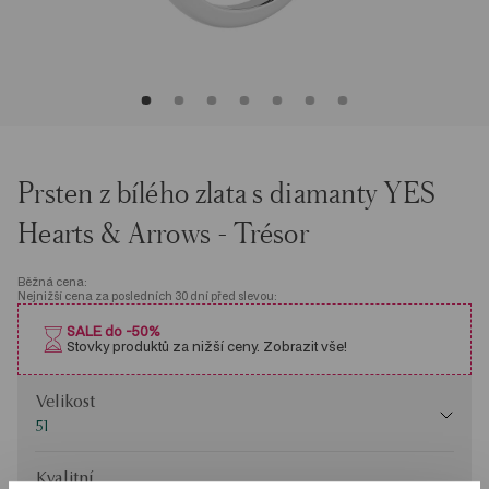
Prsten z bílého zlata s diamanty YES
Hearts & Arrows - Trésor
Běžná cena:
Nejnižší cena za posledních 30 dní před slevou:
SALE do -50%
Stovky produktů za nižší ceny. Zobrazit vše!
Velikost
Velikost
51
Kvalitní
Kvalitní