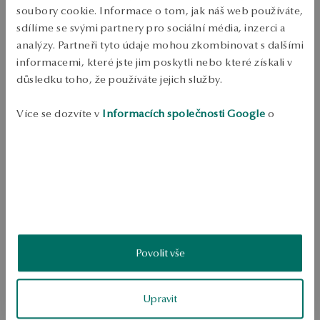
soubory cookie. Informace o tom, jak náš web používáte,
PŘIDAT DO KOŠÍKU
sdílíme se svými partnery pro sociální média, inzerci a
analýzy. Partneři tyto údaje mohou zkombinovat s dalšími
Ověřte si dostupnost na prodejně
informacemi, které jste jim poskytli nebo které získali v
Odeslání:
1
pracovní dny
důsledku toho, že používáte jejich služby.
Doprava zdarma od 1700 Kč
Bezplatné vrácení až do 100 dnů v YES Clubu
Více se dozvíte v
Informacích společnosti Google
o
zpracování údajů.
PODROBNOSTI
Ruda: bílé zlato, zlato Test: 585 Ozdoba: 1 bílý topaz o hmotnosti 2,10 
ct, 31 diamantů celkem 0,09 ct (H-I/SI-I1), osmihranný řez Průměrná 
hmotnost: nad 1g Kvalita drahých kamenů potvrzena certifikátem 
pravosti ANO
SKU: PZ19199-ZB000-TPWDIW-E09
Povolit vše
BEZPEČNOST
Upravit