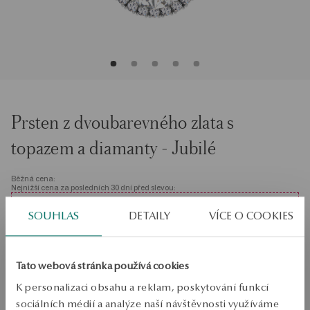
Prsten z dvoubarevného zlata s
topazem a diamanty - Jubilé
Běžná cena:
Nejnižší cena za posledních 30 dní před slevou:
SALE do -50%
SOUHLAS
DETAILY
VÍCE O COOKIES
Stovky produktů za nižší ceny. Zobrazit vše!
Velikost
Velikost
Tato webová stránka používá cookies
58
K personalizaci obsahu a reklam, poskytování funkcí
Zkontrolujte si velikost
sociálních médií a analýze naší návštěvnosti využíváme