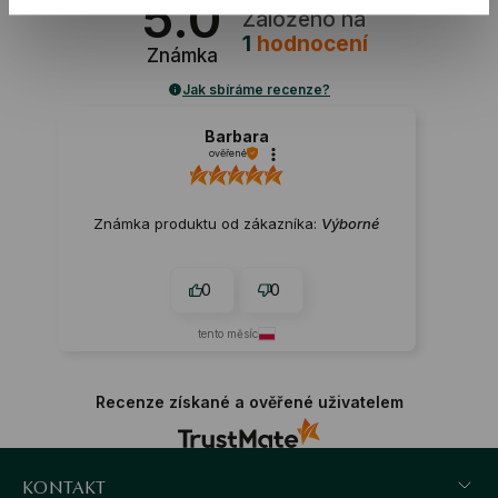
5.0
Založeno na
1
hodnocení
Známka
Jak sbíráme recenze?
Barbara
ověřené
Známka produktu od zákazníka:
Výborné
0
0
tento měsíc
Recenze získané a ověřené uživatelem
KONTAKT