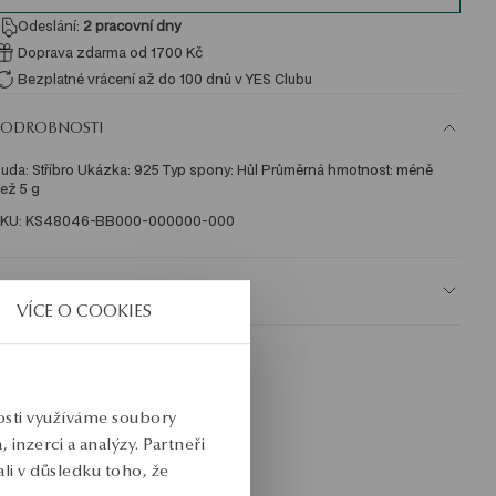
Odeslání:
2
pracovní dny
Doprava zdarma od 1700 Kč
Bezplatné vrácení až do 100 dnů v YES Clubu
PODROBNOSTI
uda: Stříbro Ukázka: 925 Typ spony: Hůl Průměrná hmotnost: méně 
ež 5 g   
KU: KS48046-BB000-000000-000
BEZPEČNOST
VÍCE O COOKIES
nosti využíváme soubory
inzerci a analýzy. Partneři
li v důsledku toho, že