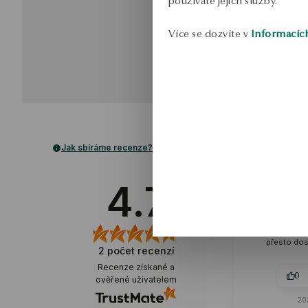
používáte jejich služby.
Více se dozvíte v
Informacíc
Jak sbíráme recenze?
4.7
ov
Moc pěkné n
přesto dos
2
počet recenzí
Recenze získané a
0
ověřené uživatelem
20