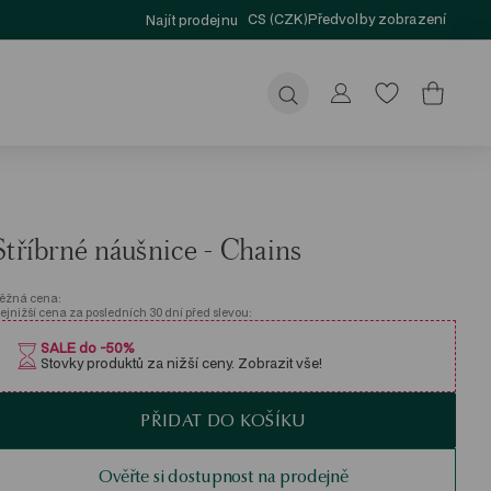
CS (CZK)
Předvolby zobrazení
Najít prodejnu
Odeslat
Stříbrné náušnice - Chains
ěžná cena:
ejnižší cena za posledních 30 dní před slevou:
SALE do -50%
Stovky produktů za nižší ceny. Zobrazit vše!
PŘIDAT DO KOŠÍKU
Ověřte si dostupnost na prodejně