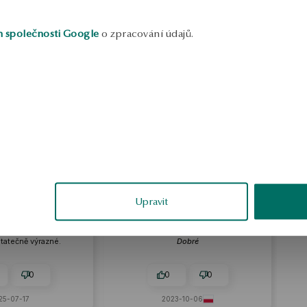
h společnosti Google
o zpracování údajů.
Jitka
Natalia
ěřené
Externí recenze
Upravit
áušnice. Jemné a
Známka produktu od zákazníka:
tatečně výrazné.
Dobré
0
0
0
25-07-17
2023-10-06