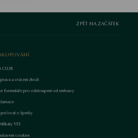
ZPĚT NA ZAČÁTEK
AKUPOVÁNÍ
S CLUB
prava a vrácení zboží
or formuláře pro odstoupení od smlouvy
klamace
k pečovat o šperky
tifikáty YES
astavení cookies