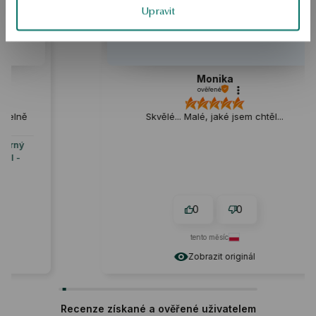
Upravit
Monika
ověřené
Skvělé... Malé, jaké jsem chtěl...
0
0
tento měsíc
Zobrazit originál
Recenze získané a ověřené uživatelem