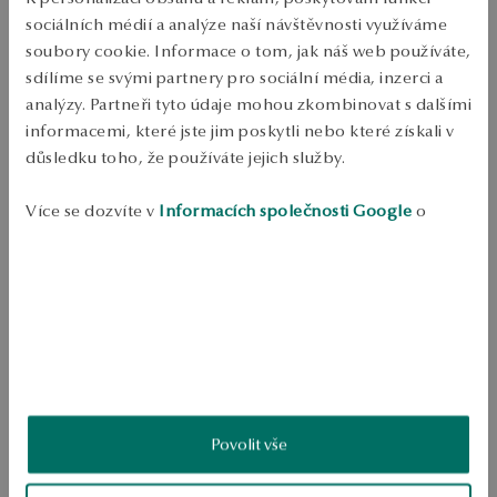
Ruda: Stříbro 

sociálních médií a analýze naší návštěvnosti využíváme
Ukázka: 925 

soubory cookie. Informace o tom, jak náš web používáte,
sdílíme se svými partnery pro sociální média, inzerci a
Typ spony: kolík

analýzy. Partneři tyto údaje mohou zkombinovat s dalšími
informacemi, které jste jim poskytli nebo které získali v
důsledku toho, že používáte jejich služby.
SKU: KS47680-BB000-000000-000
Více se dozvíte v
Informacích společnosti Google
o
BEZPEČNOST
zpracování údajů.
Produkt nemá žádné recenze
Možná by Vás mohly zajímat i jiné produkty
Jak sbíráme recenze?
ukázka
Povolit vše