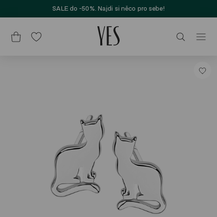
SALE do -50%. Najdi si něco pro sebe!