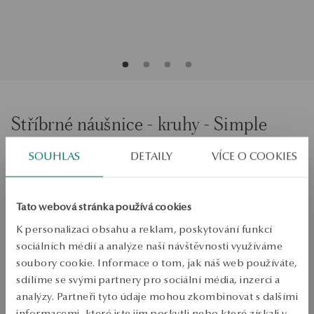
Stříbrné náušnice - kruhy - Simple
SOUHLAS
DETAILY
VÍCE O COOKIES
PŘIDAT DO KOŠÍKU
Ověřte si dostupnost na prodejně
Tato webová stránka používá cookies
K personalizaci obsahu a reklam, poskytování funkcí
Odeslání:
1
pracovní dny
sociálních médií a analýze naší návštěvnosti využíváme
Doprava zdarma od 1700 Kč
soubory cookie. Informace o tom, jak náš web používáte,
Bezplatné vrácení až do 100 dnů v YES Clubu
sdílíme se svými partnery pro sociální média, inzerci a
PODROBNOSTI
analýzy. Partneři tyto údaje mohou zkombinovat s dalšími
informacemi, které jste jim poskytli nebo které získali v