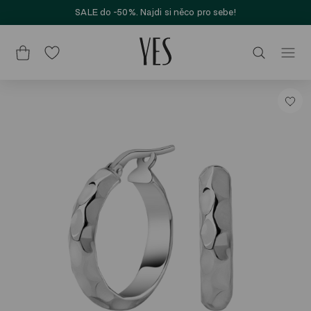
SALE do -50%. Najdi si něco pro sebe!