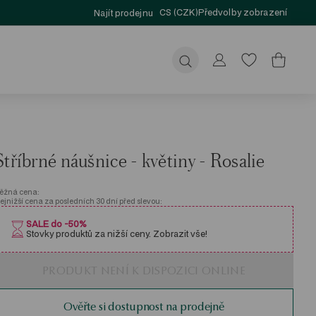
CS (CZK)
Předvolby zobrazení
Najít prodejnu
Odeslat
Stříbrné náušnice - květiny - Rosalie
ěžná cena:
ejnižší cena za posledních 30 dní před slevou:
SALE do -50%
Stovky produktů za nižší ceny. Zobrazit vše!
PRODUKT NENÍ K DISPOZICI ONLINE
Ověřte si dostupnost na prodejně