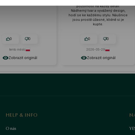
nost na každý detail.
perfektně padnoucí, je vidět
pozornost na každý detail.
d
Nádherný tvar a vyvážený design,
hodí se ke každému stylu. Náušnice
jsou prostě úžasné, klidně si je
kupte.
0
0
0
o měsíc
2026-05-29
azit originál
Zobrazit originál
HELP & INFO
N
O nás
YE