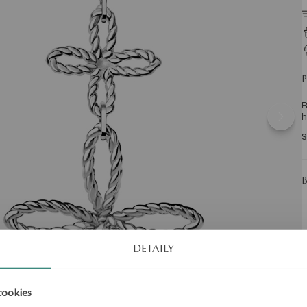
R
h
S
DETAILY
cookies