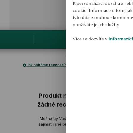
K personalizaci obsahu a rek
cookie. Informace o tom, jak 
tyto údaje mohou zkombinovat
používáte jejich služby.
Více se dozvíte v
Informacíc
Jak sbíráme recenze?
ukázka
ukázka
Produkt nemá
žádné recenze
Agnieszka
M
Možná by Vás mohly
ověřené
ov
zajímat i jiné produkty
Zpracování je dokonalé, bez
Náušnice jsou 