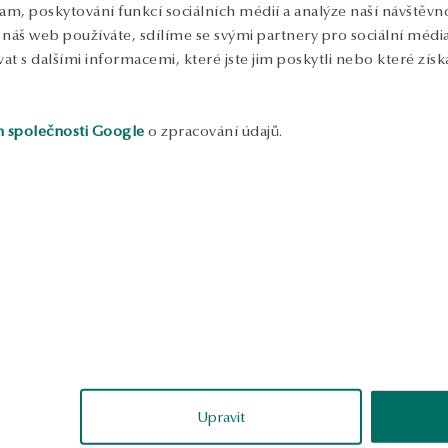
lam, poskytování funkcí sociálních médií a analýze naší návštěv
náš web používáte, sdílíme se svými partnery pro sociální média, 
 s dalšími informacemi, které jste jim poskytli nebo které získa
h společnosti Google
o zpracování údajů.
ukázka
atylda
Maria
ěřené
ověřené
Upravit
perfektně padnoucí,
Jsou úžasní! Náušnice jsou