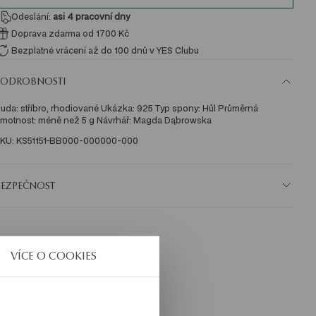
Odeslání:
asi 4
pracovní dny
Doprava zdarma od 1700 Kč
Bezplatné vrácení až do 100 dnů v YES Clubu
PODROBNOSTI
uda: stříbro, rhodiované Ukázka: 925 Typ spony: Hůl Průměrná 
motnost: méně než 5 g Návrhář: Magda Dąbrowska 
KU: KS51151-BB000-000000-000
BEZPEČNOST
VÍCE O COOKIES