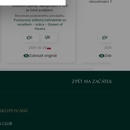
ohromen. Účinné a zároveň
okouzlovací. Malé, ale krásné ;)❤️
iskrétní šperky. Nakupování v YES
je čisté potěšení.
Recenze podobného produktu:
Pozlacený stříbrný náhrdelník se
smaltem - srdce - Queen of
Hearts
0
0
0
0
2026-05-26
2026-06-11
Zobrazit originál
Zobrazit originál
ZPĚT NA ZAČÁTEK
AKUPOVÁNÍ
S CLUB