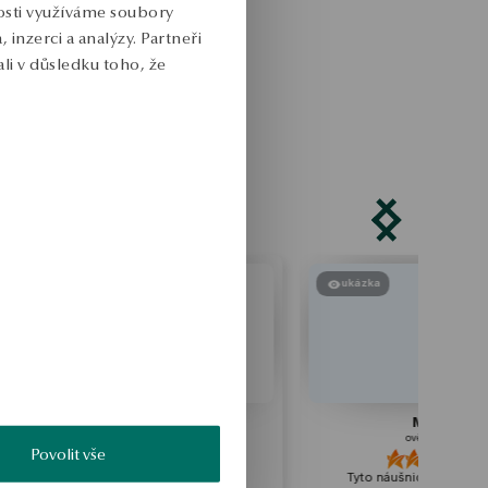
nosti využíváme soubory
inzerci a analýzy. Partneři
li v důsledku toho, že
ukázka
ukázka
Kinga
Marta
ověřené
ověřené
Povolit vše
Velmi odolný povrch, jsem
Tyto náušnice jsou naprosto