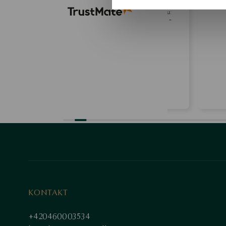
nedostatků, vše je na svém místě.
je vidět pozor
Recenze podobného produktu:
Pozlacený stříbrný náhrdelník -
křídlo - Hippie
0
0
0
2026-05-22
tent
Zobrazit originál
Zobr
KONTAKT
+420460003534