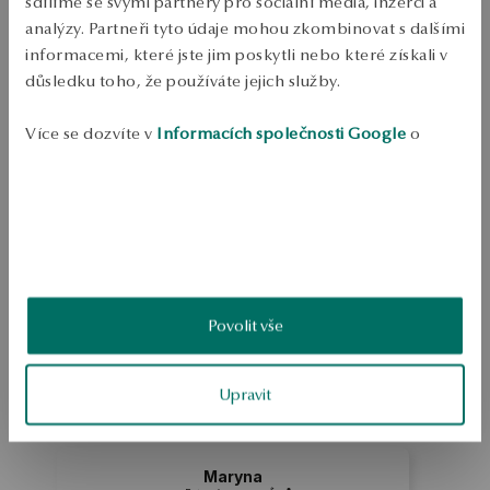
sdílíme se svými partnery pro sociální média, inzerci a
Bezplatné vrácení až do 100 dnů v YES Clubu
analýzy. Partneři tyto údaje mohou zkombinovat s dalšími
informacemi, které jste jim poskytli nebo které získali v
PODROBNOSTI
důsledku toho, že používáte jejich služby.
Náušnice s opály z mincovního stříbra 0,925. Náušnice inspirované 
hvězdnými souhvězdími. Spona typu kolíku. Váha menší než 5 g 
Více se dozvíte v
Informacích společnosti Google
o
Náušnice pocházejí z kolekce Zodiak, kterou navrhla Magda 
zpracování údajů.
Dąbrowska. 
SKU: KS35215-BB000-PLX000-000
BEZPEČNOST
Povolit vše
3.7
Založeno na
3
hodnocení
Upravit
Známka
Jak sbíráme recenze?
Maryna