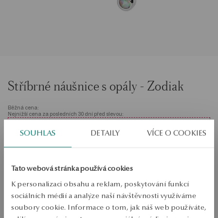
Stříbrné náušnice s opály - Zodiak
Běžná cena:
Nejnižší cena za posledních 30 dní před slevou:
SALE do -50%
SOUHLAS
DETAILY
VÍCE O COOKIES
Stovky produktů za nižší ceny. Zobrazit vše!
PRODUKT NENÍ K DISPOZICI ONLINE
Tato webová stránka používá cookies
K personalizaci obsahu a reklam, poskytování funkcí
Ověřte si dostupnost na prodejně
sociálních médií a analýze naší návštěvnosti využíváme
Odeslání:
2
pracovní dny
soubory cookie. Informace o tom, jak náš web používáte,
Doprava zdarma od 1700 Kč