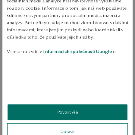
sociálních médií a analýze naší návštěvnosti využíváme
Bezplatné vrácení až do 100 dnů v YES Clubu
soubory cookie. Informace o tom, jak náš web používáte,
sdílíme se svými partnery pro sociální média, inzerci a
PODROBNOSTI
analýzy. Partneři tyto údaje mohou zkombinovat s dalšími
informacemi, které jste jim poskytli nebo které získali v
Ruda: Stříbro 
Surface treatment: rhodiated 
důsledku toho, že používáte jejich služby.
Vzorky: 925 
Typ spony: Spony 
Ozdoba: kultivované sladkovodní perle 12-14mm barva bílá 
Více se dozvíte v
Informacích společnosti Google
o
Průměrná hmotnost: 5.38 g 
zpracování údajů.
Kvalita perel potvrzená certifikátem YES 
Náušnice z mincovního stříbra 925, rhodiovaný povrch. Model is a 
moderní sladkovodní perly. Šperky pocházejí z kolekce Pearls. 
SKU: GS53514-B0000-PSA000-B12
BEZPEČNOST
Povolit vše
4.6
Založeno na
Upravit