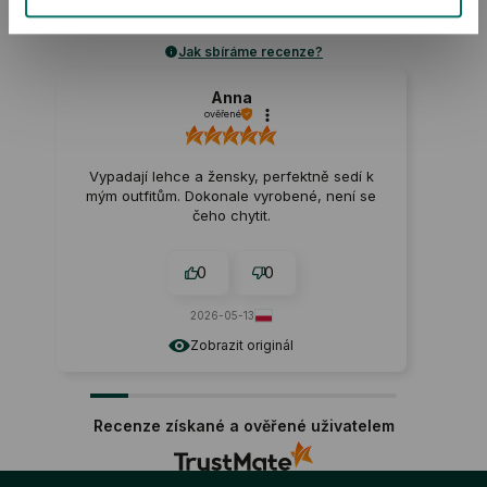
8
hodnocení
Známka
Jak sbíráme recenze?
Anna
ověřené
Bohužel, p
velmi pě
Vypadají lehce a žensky, perfektně sedí k
jasně v
ým outfitům. Dokonale vyrobené, není se
upro
čeho chytit.
Werthe
0
0
2026-05-13
Zobrazit originál
Recenze získané a ověřené uživatelem