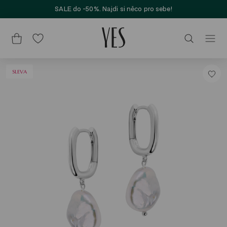
SALE do -50%. Najdi si něco pro sebe!
SLEVA