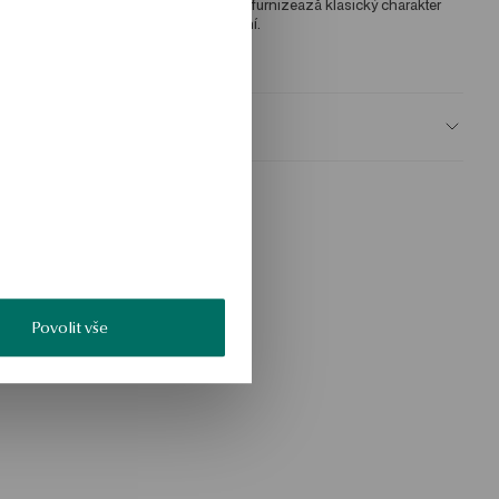
nd periodic arrangement of the stones furnizează klasický charakter 
hodný pro každodenní i večerní nošení. 
KU: JS56390-BB000-CRW000-000
BEZPEČNOST
Povolit vše