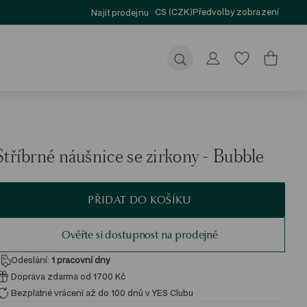
CS (CZK)
Předvolby zobrazení
Najít prodejnu
Odeslat
Stříbrné náušnice se zirkony - Bubble
PŘIDAT DO KOŠÍKU
Ověřte si dostupnost na prodejně
Odeslání:
1
pracovní dny
Doprava zdarma od 1700 Kč
Bezplatné vrácení až do 100 dnů v YES Clubu