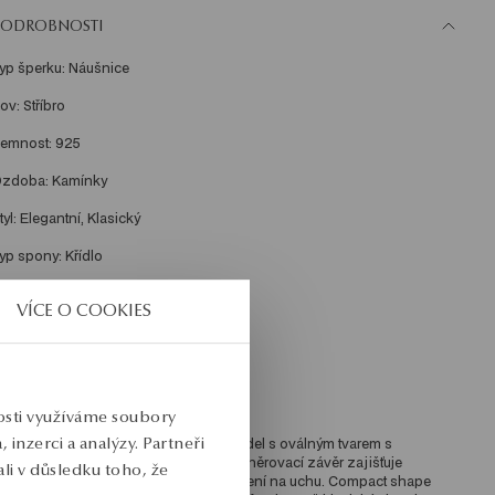
PODROBNOSTI
yp šperku: Náušnice 
ov: Stříbro 
emnost: 925 
zdoba: Kamínky 
tyl: Elegantní, Klasický 
yp spony: Křídlo 
ířka: 0.3 cm 
VÍCE O COOKIES
ýška: 1.4 cm 
růměrná hmotnost: 2.5 g 
ro koho: pro ni 
nosti využíváme soubory
inzerci a analýzy. Partneři
áušnice z mincovního stříbra 925. Model s oválným tvarem s 
ovrchem pokrytými jemnými zirkony. Sněrovací závěr zajišťuje 
li v důsledku toho, že
ohodlné používání a zabránění uchycení na uchu. Compact shape 