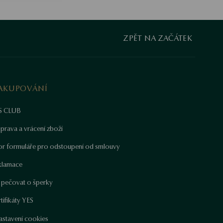
ZPĚT NA ZAČÁTEK
AKUPOVÁNÍ
S CLUB
prava a vrácení zboží
or formuláře pro odstoupení od smlouvy
klamace
k pečovat o šperky
tifikáty YES
astavení cookies