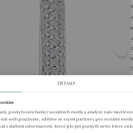
T
K
J
O
S
T
Š
DETAILY
V
P
cookies
P
lam, poskytování funkcí sociálních médií a analýze naší návštěv
náš web používáte, sdílíme se svými partnery pro sociální média, 
N
p
 s dalšími informacemi, které jste jim poskytli nebo které získa
p