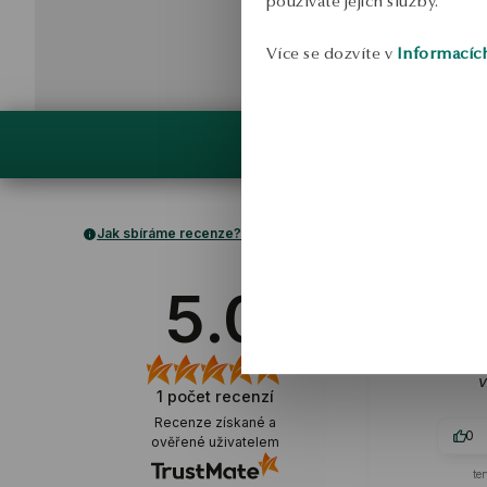
používáte jejich služby.
Více se dozvíte v
Informacíc
Jak sbíráme recenze?
5.0
ov
Známka produ
V
1
počet recenzí
Recenze získané a
0
ověřené uživatelem
te