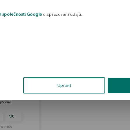
a
v
h společnosti Google
o zpracování údajů.
S
Iryna
ěřené
Upravit
ktu od zákazníka:
ýborné
0
nto měsíc