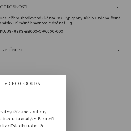
PODROBNOSTI
uda: stříbro, rhodiované Ukázka: 925 Typ spony: Křídlo Ozdoba: černé 
amínky Průměrná hmotnost: méně než 5 g   
KU: JS49883-BB000-CRW000-000
BEZPEČNOST
VÍCE O COOKIES
nosti využíváme soubory
inzerci a analýzy. Partneři
li v důsledku toho, že