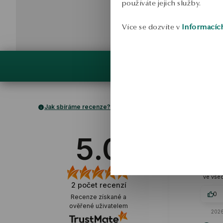
používáte jejich služby.
Více se dozvíte v
Informacíc
Jak sbíráme recenze?
5.0
ov
Pečlivě vytvoř
Krásný, mod
univerzální ná
ve vše
2
počet recenzí
0
Recenze získané a
ověřené uživatelem
2026