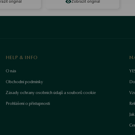
azit originál
Zobrazit originál
HELP & INFO
N
O nás
YE
Obchodní podmínky
Do
Zásady ochrany osobních údajů a souborů cookie
Vz
Prohlášení o přístupnosti
Re
Ja
Cer