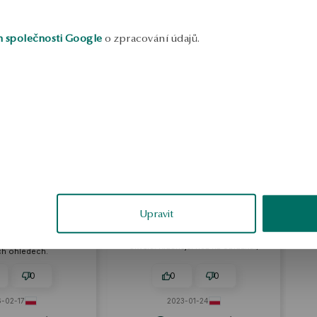
h společnosti Google
o zpracování údajů.
Marta
Marta
ěřené
Externí recenze
Upravit
ené, bez nedostatků.
Velmi pěkné, drobné náušnice.
erní vzhled, velmi
Krásně se třpytí, na uchu vypadají
ušnice. Dobrý nákup
skvěle. Krásnější než na obrázku:)
ch ohledech.
0
0
0
-02-17
2023-01-24