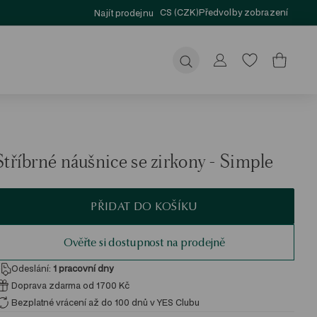
CS (CZK)
Předvolby zobrazení
Najít prodejnu
Odeslat
Stříbrné náušnice se zirkony - Simple
PŘIDAT DO KOŠÍKU
Ověřte si dostupnost na prodejně
Odeslání:
1
pracovní dny
Doprava zdarma od 1700 Kč
Bezplatné vrácení až do 100 dnů v YES Clubu