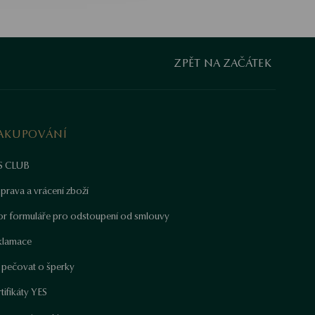
ZPĚT NA ZAČÁTEK
AKUPOVÁNÍ
S CLUB
prava a vrácení zboží
or formuláře pro odstoupení od smlouvy
klamace
k pečovat o šperky
tifikáty YES