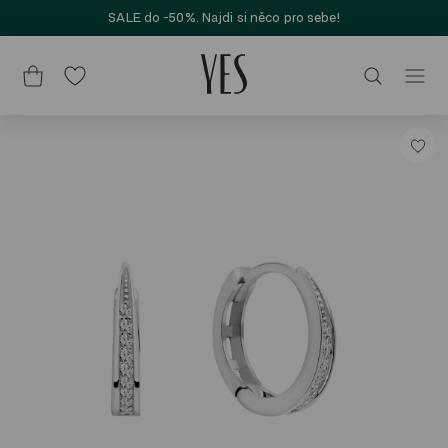
SALE do -50%. Najdi si něco pro sebe!