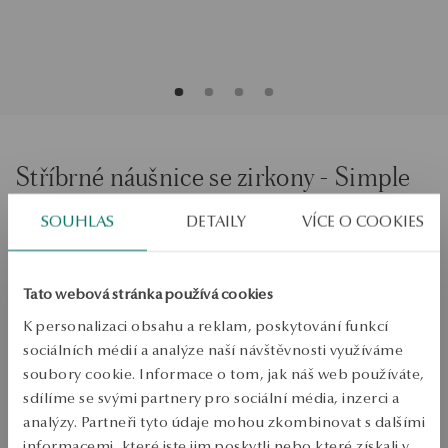
Stříbrné náušnice se zirkony - Simple
SOUHLAS
DETAILY
VÍCE O COOKIES
PŘIDAT DO KOŠÍKU
Ověřte si dostupnost na prodejně
Tato webová stránka používá cookies
K personalizaci obsahu a reklam, poskytování funkcí
Odeslání:
1
pracovní dny
sociálních médií a analýze naší návštěvnosti využíváme
Doprava zdarma od 1700 Kč
soubory cookie. Informace o tom, jak náš web používáte,
Bezplatné vrácení až do 100 dnů v YES Clubu
sdílíme se svými partnery pro sociální média, inzerci a
PODROBNOSTI
analýzy. Partneři tyto údaje mohou zkombinovat s dalšími
informacemi, které jste jim poskytli nebo které získali v