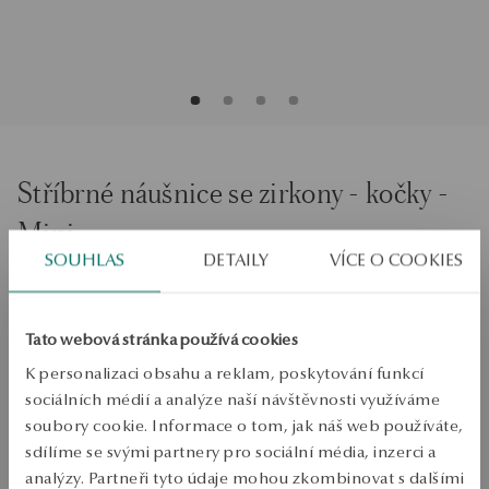
Stříbrné náušnice se zirkony - kočky -
Mini
SOUHLAS
DETAILY
VÍCE O COOKIES
PŘIDAT DO KOŠÍKU
Tato webová stránka používá cookies
Ověřte si dostupnost na prodejně
K personalizaci obsahu a reklam, poskytování funkcí
sociálních médií a analýze naší návštěvnosti využíváme
Odeslání:
1
pracovní dny
soubory cookie. Informace o tom, jak náš web používáte,
Doprava zdarma od 1700 Kč
sdílíme se svými partnery pro sociální média, inzerci a
Bezplatné vrácení až do 100 dnů v YES Clubu
analýzy. Partneři tyto údaje mohou zkombinovat s dalšími