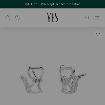
SALE do -50%. Najdi si něco pro sebe!