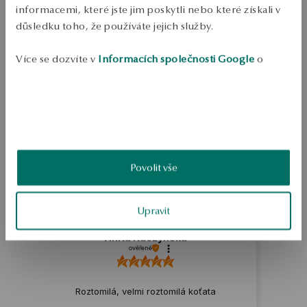
PODROBNOSTI
informacemi, které jste jim poskytli nebo které získali v
důsledku toho, že používáte jejich služby.
Náušnice z rhodiového stříbra 0.925 zdobené bílými zirkony. Model ve 
tvaru koček. Náušnice jsou z kolekce Mini. Průměrná hmotnost 0,95 g
Více se dozvíte v
Informacích společnosti Google
o
SKU: KS33630-BB000-CRW000-000
zpracování údajů.
BEZPEČNOST
5.0
Založeno na
Povolit vše
5
hodnocení
Známka
Jak sbíráme recenze?
Upravit
Anita Kaczyńska
ověřené
Roztomilá, velmi roztomilá koťata