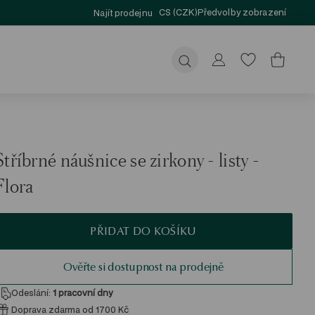
CS (CZK)
Předvolby zobrazení
Najít prodejnu
Odeslat
Stříbrné náušnice se zirkony - listy -
Flora
PŘIDAT DO KOŠÍKU
Ověřte si dostupnost na prodejně
Odeslání:
1
pracovní dny
Doprava zdarma od 1700 Kč