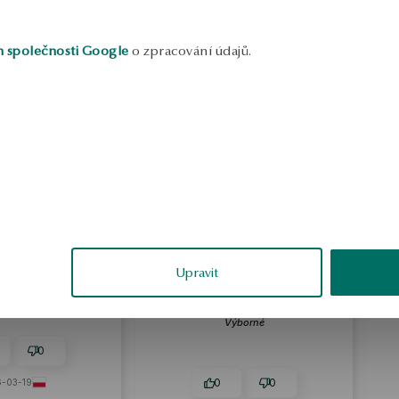
h společnosti Google
o zpracování údajů.
Ewa
An
ověřené
Upravit
ně a mají
íbí
Známka produktu od zákazníka:
Známka pro
Výborné
0
0
0