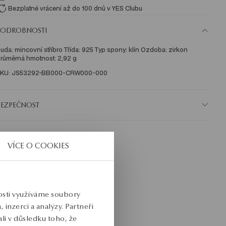
Bezplatné vrácení až do 100 dnů v YES Clubu
PODROBNOSTI
uda: mincovní stříbro Třída: 925 Typ spony: klín Ozdoba: zirkon 
růměrná hmotnost: 2,92 g   
KU: JS53292-BB000-CRW000-000
BEZPEČNOST
VÍCE O COOKIES
nosti využíváme soubory
inzerci a analýzy. Partneři
li v důsledku toho, že