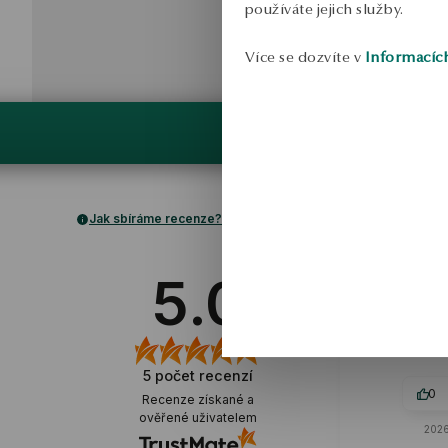
používáte jejich služby.
Více se dozvíte v
Informacíc
Jak sbíráme recenze?
Krystyna
5.0
ověřené
Náušnice vypadají nádher
sponu, která se mi l
5
počet recenzí
0
0
Recenze získané a
ověřené uživatelem
2026-03-19