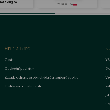
ál
2026-05-04
20
HELP & INFO
N
O nás
YE
Obchodní podmínky
Do
Zásady ochrany osobních údajů a souborů cookie
Vz
Prohlášení o přístupnosti
Re
Ja
Cer