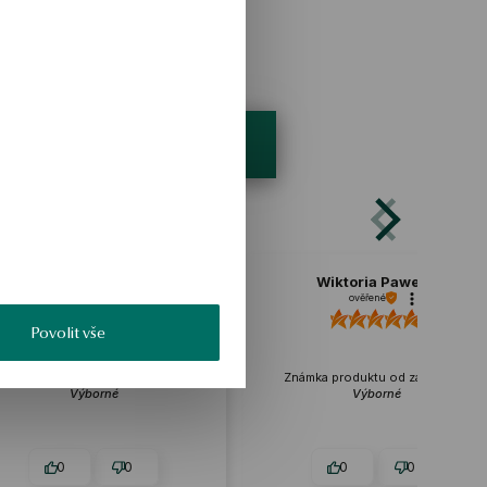
na Trestka
Wiktoria Pawelic
ověřené
ověřené
Povolit vše
duktu od zákazníka:
Známka produktu od zákazníka:
Výborné
Výborné
0
0
0