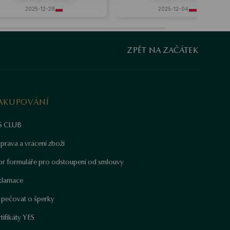
25-12-28
2025-12-04
ZPĚT NA ZAČÁTEK
AKUPOVÁNÍ
S CLUB
prava a vrácení zboží
or formuláře pro odstoupení od smlouvy
klamace
k pečovat o šperky
tifikáty YES