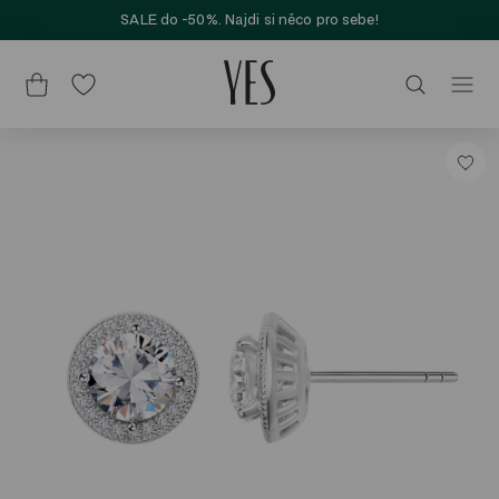
SALE do -50%. Najdi si něco pro sebe!