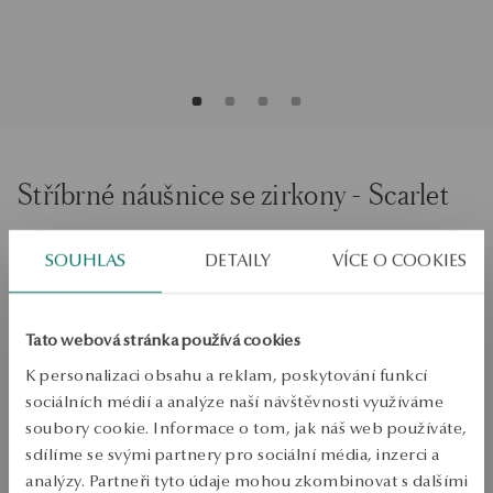
Stříbrné náušnice se zirkony - Scarlet
SOUHLAS
DETAILY
VÍCE O COOKIES
PŘIDAT DO KOŠÍKU
Ověřte si dostupnost na prodejně
Tato webová stránka používá cookies
Odeslání:
1
pracovní dny
K personalizaci obsahu a reklam, poskytování funkcí
Doprava zdarma od 1700 Kč
sociálních médií a analýze naší návštěvnosti využíváme
Bezplatné vrácení až do 100 dnů v YES Clubu
soubory cookie. Informace o tom, jak náš web používáte,
sdílíme se svými partnery pro sociální média, inzerci a
PODROBNOSTI
analýzy. Partneři tyto údaje mohou zkombinovat s dalšími