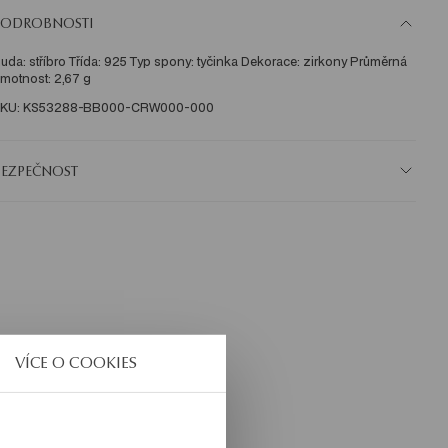
PODROBNOSTI
uda: stříbro Třída: 925 Typ spony: tyčinka Dekorace: zirkony Průměrná 
motnost: 2,67 g 
KU: KS53288-BB000-CRW000-000
BEZPEČNOST
VÍCE O COOKIES