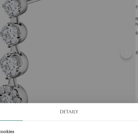
R
h
S
DETAILY
cookies