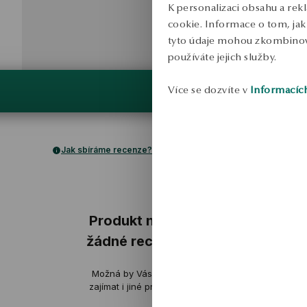
K personalizaci obsahu a rek
cookie. Informace o tom, jak 
tyto údaje mohou zkombinovat
používáte jejich služby.
Více se dozvíte v
Informacíc
Jak sbíráme recenze?
ukázka
Produkt nemá
žádné recenze
Hania
Možná by Vás mohly
ověřené
zajímat i jiné produkty
Krásné náušnice! Máma je moc