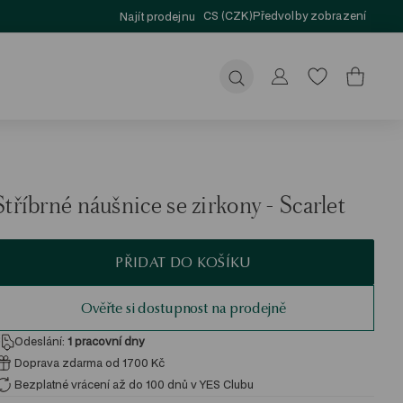
CS (CZK)
Předvolby zobrazení
Najít prodejnu
Odeslat
Stříbrné náušnice se zirkony - Scarlet
PŘIDAT DO KOŠÍKU
Ověřte si dostupnost na prodejně
Odeslání:
1
pracovní dny
Doprava zdarma od 1700 Kč
Bezplatné vrácení až do 100 dnů v YES Clubu