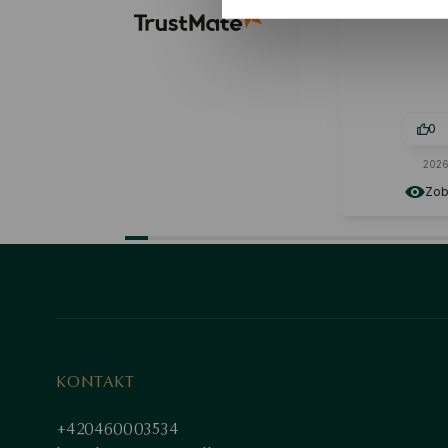
spokojená :)
0
0
2026-05-30
Zobrazit originál
KONTAKT
+420460003534