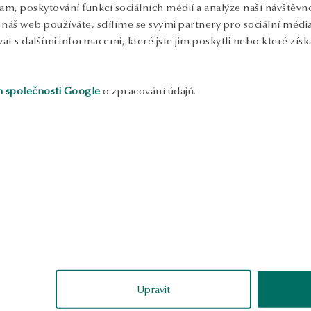
lam, poskytování funkcí sociálních médií a analýze naší návštěv
náš web používáte, sdílíme se svými partnery pro sociální média, 
 s dalšími informacemi, které jste jim poskytli nebo které získa
h společnosti Google
o zpracování údajů.
ukázka
ukázka
Adam
Katarzyna
ověřené
ověřené
Upravit
Náramek vypadá na zápěstí velmi
Dobrá kvalita za atraktivní cenu.