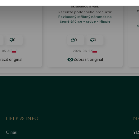
dobře. Dokonale vyleštěné, bez
Sedí perfektně a jeho záře je
škrábanců a vad.
fascinující. Čistá forma a
minimalismus jsou jeho největším
Recenze podobného produktu:
výhodami.
Pozlacený stříbrný náramek na
černé šňůrce - srdce - Hippie
Recenze podobného produktu:
Stříbrný náramek - kuličky - Orbi
0
0
0
0
2026-06-27
2026-05-26
Zobrazit originál
Zobrazit originál
HELP & INFO
N
O nás
YE