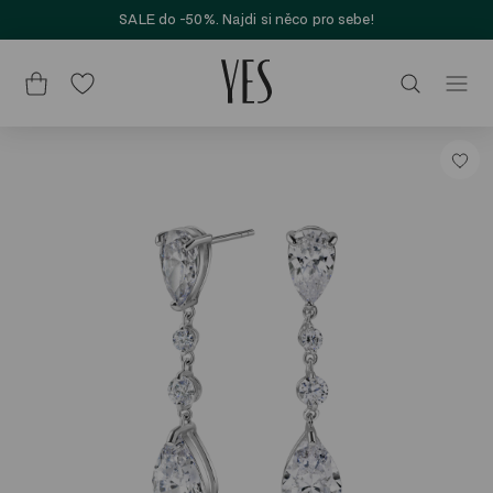
SALE do -50%. Najdi si něco pro sebe!