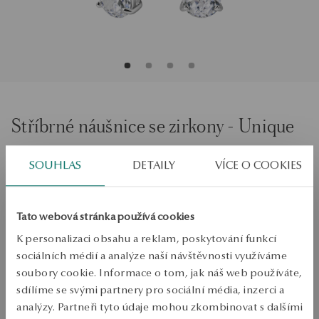
Stříbrné náušnice se zirkony - Unique
SOUHLAS
DETAILY
VÍCE O COOKIES
PŘIDAT DO KOŠÍKU
Ověřte si dostupnost na prodejně
Tato webová stránka používá cookies
Odeslání:
1
pracovní dny
K personalizaci obsahu a reklam, poskytování funkcí
Doprava zdarma od 1700 Kč
sociálních médií a analýze naší návštěvnosti využíváme
Bezplatné vrácení až do 100 dnů v YES Clubu
soubory cookie. Informace o tom, jak náš web používáte,
sdílíme se svými partnery pro sociální média, inzerci a
PODROBNOSTI
analýzy. Partneři tyto údaje mohou zkombinovat s dalšími