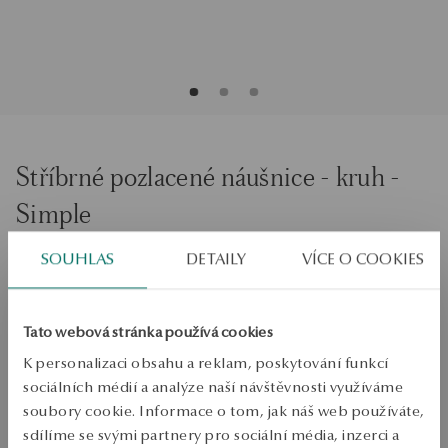
Stříbrné pozlacené náušnice - kruh -
Simple
SOUHLAS
DETAILY
VÍCE O COOKIES
Běžná cena:
Nejnižší cena za posledních 30 dní před slevou:
SALE do -50%
Stovky produktů za nižší ceny. Zobrazit vše!
Tato webová stránka používá cookies
K personalizaci obsahu a reklam, poskytování funkcí
PRODUKT NENÍ K DISPOZICI ONLINE
sociálních médií a analýze naší návštěvnosti využíváme
soubory cookie. Informace o tom, jak náš web používáte,
Ověřte si dostupnost na prodejně
sdílíme se svými partnery pro sociální média, inzerci a