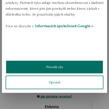
Odeslání:
asi 4
pracovní dny
analýzy. Partneři tyto údaje mohou zkombinovat s dalšími
Doprava zdarma od 1700 Kč
informacemi, které jste jim poskytli nebo které získali v
Bezplatné vrácení až do 100 dnů v YES Clubu
důsledku toho, že používáte jejich služby.
PODROBNOSTI
Více se dozvíte v
Informacích společnosti Google
o
zpracování údajů.
Ruda: pozlacené stříbro Třída: 925 Typ spony: řetězové kolo Průměrná 
hmotnost: méně než 5 g
SKU: IS50597-BZ000-000000-000
BEZPEČNOST
Povolit vše
5.0
Založeno na
Upravit
1
hodnocení
Známka
Jak sbíráme recenze?
Elżbieta