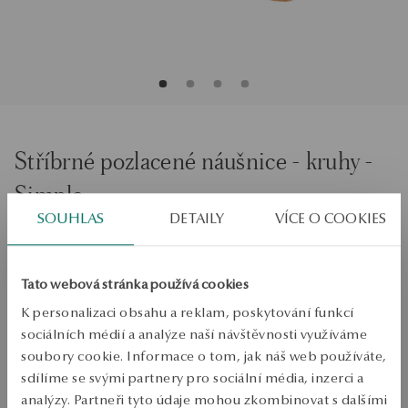
Stříbrné pozlacené náušnice - kruhy -
Simple
SOUHLAS
DETAILY
VÍCE O COOKIES
PŘIDAT DO KOŠÍKU
Tato webová stránka používá cookies
Ověřte si dostupnost na prodejně
K personalizaci obsahu a reklam, poskytování funkcí
Odeslání:
1
pracovní dny
sociálních médií a analýze naší návštěvnosti využíváme
Doprava zdarma od 1700 Kč
soubory cookie. Informace o tom, jak náš web používáte,
Bezplatné vrácení až do 100 dnů v YES Clubu
sdílíme se svými partnery pro sociální média, inzerci a
analýzy. Partneři tyto údaje mohou zkombinovat s dalšími