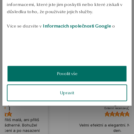
PODROBNOSTI
informacemi, které jste jim poskytli nebo které získali v
důsledku toho, že používáte jejich služby.
Ruda: stříbrná pozlacená Ukázka: 925 Typ spony: Křídlo Průměrná 
hmotnost: méně než 5 g
Více se dozvíte v
Informacích společnosti Google
o
SKU: JS49633-BZ000-000000-000
zpracování údajů.
BEZPEČNOST
5.0
Založeno na
Povolit vše
2
hodnocení
Známka
Jak sbíráme recenze?
Upravit
Angelika
Externí recenze
říliš
žel
Velmi efektní a elegantní. Nosím je každý
azení
den.