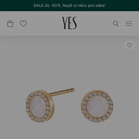
SALE do -50%. Najdi si něco pro sebe!