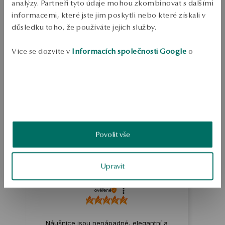
analýzy. Partneři tyto údaje mohou zkombinovat s dalšími
PODROBNOSTI
informacemi, které jste jim poskytli nebo které získali v
Kruhové náušnice s perleťovou matkou a zirkony z pozlaceného 
důsledku toho, že používáte jejich služby.
sterlingového stříbra 0.925. Model ve formě kol, zdobený kameny. 
Spona typu kolíku.
Více se dozvíte v
Informacích společnosti Google
o
SKU: KS46202-BZ000-MPACRW-000
zpracování údajů.
BEZPEČNOST
4.0
Založeno na
Povolit vše
3
hodnocení
Známka
Jak sbíráme recenze?
Upravit
Joanna
ověřené
Náušnice jsou nenápadné, elegantní a