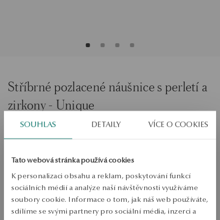
Stříbrné pozlacené náušnice s perletí a
zirkony - Unique
SOUHLAS
DETAILY
VÍCE O COOKIES
PŘIDAT DO KOŠÍKU
Tato webová stránka používá cookies
Ověřte si dostupnost na prodejně
K personalizaci obsahu a reklam, poskytování funkcí
Odeslání:
1
pracovní dny
sociálních médií a analýze naší návštěvnosti využíváme
Doprava zdarma od 1700 Kč
soubory cookie. Informace o tom, jak náš web používáte,
Bezplatné vrácení až do 100 dnů v YES Clubu
sdílíme se svými partnery pro sociální média, inzerci a