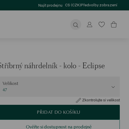
CS (CZK)
Předvolby zobrazení
Najít prodejnu
Odeslat
Stříbrný náhrdelník - kolo - Eclipse
elikost
Velikost
47
Zkontrolujte si velikost
PŘIDAT DO KOŠÍKU
Ověřte si dostupnost na prodejně