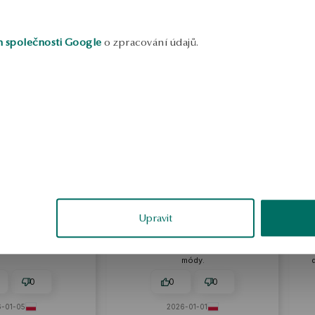
h společnosti Google
o zpracování údajů.
gdalena
Aleksandra
ěřené
ověřené
Upravit
Vypadá to odolně, materiál neztrácí
lesk po dlouhé době. Jsem
z
 nadčasový design,
stoprocentně spokojený. Klasická
ychází z módy.
elegance, která nikdy nevyjde z
módy.
0
0
0
-01-05
2026-01-01