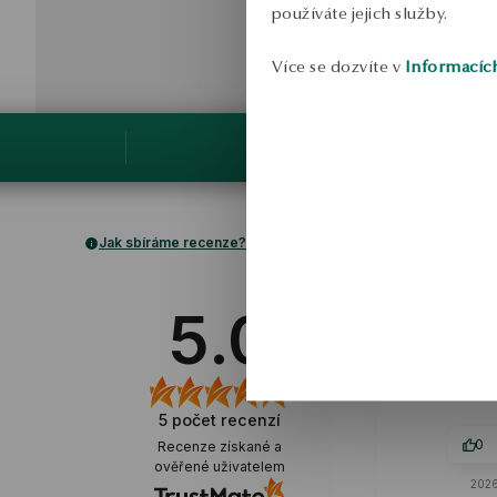
používáte jejich služby.
Více se dozvíte v
Informacíc
Jak sbíráme recenze?
Ma
ov
5.0
Náhrdelník má
který nev
5
počet recenzí
0
Recenze získané a
ověřené uživatelem
2026