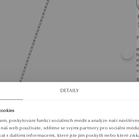
R
h
m
n
v
S
DETAILY
cookies
lam, poskytování funkcí sociálních médií a analýze naší návštěv
náš web používáte, sdílíme se svými partnery pro sociální média, 
 s dalšími informacemi, které jste jim poskytli nebo které získa