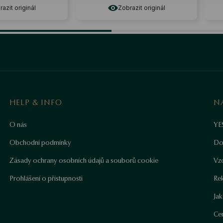
azit originál
Zobrazit originál
HELP & INFO
N
O nás
YE
Obchodní podmínky
Do
Zásady ochrany osobních údajů a souborů cookie
Vz
Prohlášení o přístupnosti
Re
Ja
Cer