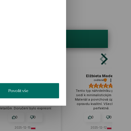
Dorota Wojdat
Elżbieta Madeła
ověřené
ověřené
Povolit vše
Náhrdelník vypadá lehce, ale
Tento typ náhrdelníku perfektně
ároveň je plný kouzla, moc se mi
sedí k minimalistickým outfitům.
líbí. Zpracování je extrémně
Materiál a povrchová úprava jsou
precizní, je vidět pozornost k
opravdu kvalitní. Všechno sedí
detailům. Doručení bylo expresní.
perfektně.
0
0
0
0
2025-12-15
2025-12-12