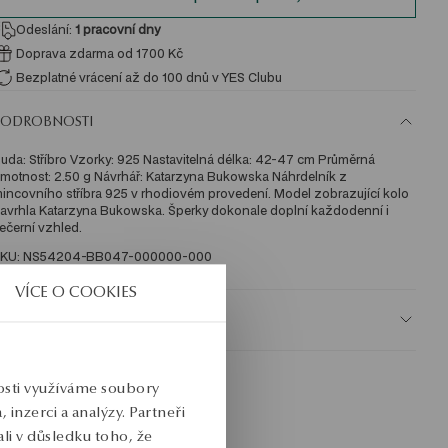
Odeslání:
1
pracovní dny
Doprava zdarma od 1700 Kč
Bezplatné vrácení až do 100 dnů v YES Clubu
PODROBNOSTI
uda: Stříbro Vzorky: 925 Nastavitelná délka: 42-47 cm Průměrná 
motnost: 2.50 g Návrhář: Katarzyna Bukowska Náhrdelník z 
incovního stříbra 925 v rhodiovém provedení. Model zobrazující kolo 
avrhla Katarzyna Bukowska. Šperky dokonale doplní každodenní i 
ečerní vzhled. 
KU: NS54204-BB047-000000-000
VÍCE O COOKIES
BEZPEČNOST
nosti využíváme soubory
inzerci a analýzy. Partneři
li v důsledku toho, že