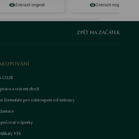
Zobrazit originál
Zobrazit originál
ZPĚT NA ZAČÁTEK
AKUPOVÁNÍ
S CLUB
prava a vrácení zboží
or formuláře pro odstoupení od smlouvy
klamace
k pečovat o šperky
tifikáty YES