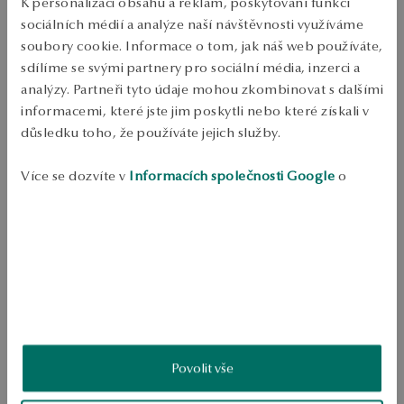
Doprava zdarma od 1700 Kč
K personalizaci obsahu a reklam, poskytování funkcí
Bezplatné vrácení až do 100 dnů v YES Clubu
sociálních médií a analýze naší návštěvnosti využíváme
soubory cookie. Informace o tom, jak náš web používáte,
PODROBNOSTI
sdílíme se svými partnery pro sociální média, inzerci a
analýzy. Partneři tyto údaje mohou zkombinovat s dalšími
Ruda: Stříbro Ukázka: 925 Délka: 47 cm Průměrná hmotnost: méně 
informacemi, které jste jim poskytli nebo které získali v
než 5 g Návrhář: Katarzyna Bukowska 
důsledku toho, že používáte jejich služby.
SKU: NS50883-BB047-000000-000
Více se dozvíte v
Informacích společnosti Google
o
BEZPEČNOST
zpracování údajů.
Produkt nemá žádné recenze
Možná by Vás mohly zajímat i jiné produkty
Jak sbíráme recenze?
ukázka
Povolit vše