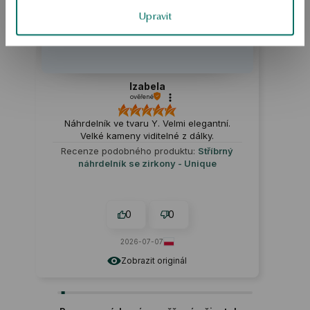
Upravit
Izabela
ověřené
Náhrdelník ve tvaru Y. Velmi elegantní.
Velké kameny viditelné z dálky.
Recenze podobného produktu:
Stříbrný
náhrdelník se zirkony - Unique
0
0
2026-07-07
Zobrazit originál