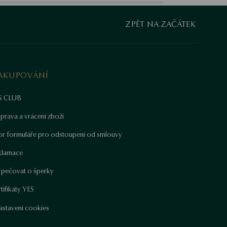
ZPĚT NA ZAČÁTEK
AKUPOVÁNÍ
S CLUB
prava a vrácení zboží
or formuláře pro odstoupení od smlouvy
klamace
k pečovat o šperky
tifikáty YES
astavení cookies