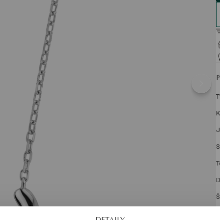
T
K
J
S
T
D
Š
Š
DETAILY