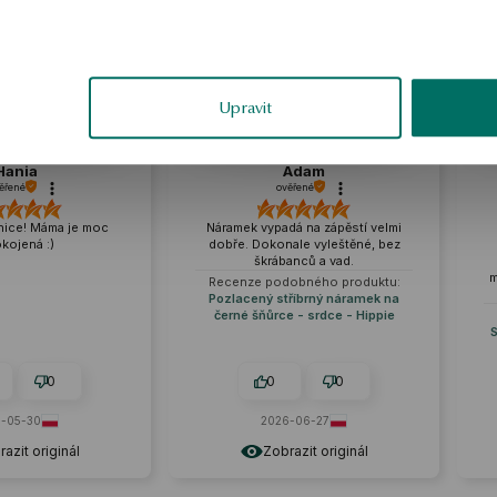
zka
ukázka
Upravit
Adam
Katarzyna
ověřené
ověřené
amek vypadá na zápěstí velmi
Dobrá kvalita za atraktivní cenu.
ře. Dokonale vyleštěné, bez
Sedí perfektně a jeho záře je
škrábanců a vad.
fascinující. Čistá forma a
minimalismus jsou jeho největšími
enze podobného produktu:
výhodami.
lacený stříbrný náramek na
rné šňůrce - srdce - Hippie
Recenze podobného produktu:
Stříbrný náramek - kuličky - Orbis
0
0
0
0
2026-06-27
2026-05-26
Zobrazit originál
Zobrazit originál