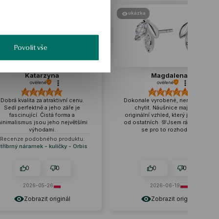
ukázka
ukázka
Povolit vše
Magdalena
Marzena
ověřené
ověřené
Dokonale vyrobené, není se čeho
Kvalita zpracování předč
chytit. Náušnice mají velmi
očekávání. Jsou velmi ele
originální vzhled, který je odlišuje
vhodné pro různé příleži
od ostatních. 💯Jsem rád, že jsem
stylizace, jsem velmi spo
se pro to rozhodl. ❤️
0
0
0
0
2026-06-19
tento měsíc
Zobrazit originál
Zobrazit origin