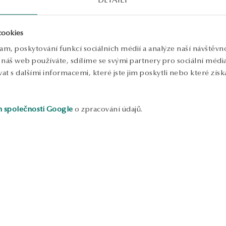
V
P
cookies
P
lam, poskytování funkcí sociálních médií a analýze naší návštěv
náš web používáte, sdílíme se svými partnery pro sociální média, 
Ř
p
 s dalšími informacemi, které jste jim poskytli nebo které získa
f
D
k
u
h společnosti Google
o zpracování údajů.
v
d
S