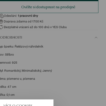
Ověřte si dostupnost na prodejně
Odeslání:
1
pracovní dny
Doprava zdarma od 1700 Kč
Bezplatné vrácení až do 100 dnů v YES Clubu
PODROBNOSTI
yp šperku: Řetězový náhrdelník 
ov: Stříbro 
emnost: 925 
tyl: Romantický, Minimalistický, Jemný 
éma: písmeno u, písmena 
élka: 47 cm 
ířka: 0,1 cm 
ířka dekorativního prvku: 0,9 cm 
VÍCE O COOKIES