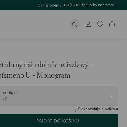
CS (CZK)
Předvolby zobrazení
Najít prodejnu
Odeslat
Stříbrný náhrdelník retiazkový -
písmeno U - Monogram
elikost
Velikost
47
Zkontrolujte si velikost
PŘIDAT DO KOŠÍKU