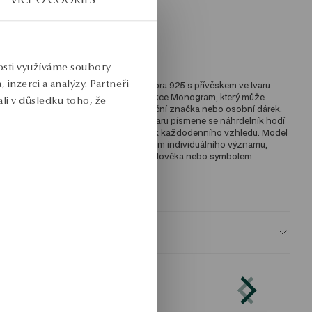
ýška dekorativního prvku: 1,1 cm 
růměrná hmotnost: 2,44 g 
ro koho: pro ni 
nosti využíváme soubory
inzerci a analýzy. Partneři
etízkový náhrdelník z mincovního stříbra 925 s přívěskem ve tvaru 
ísmene U. Minimalistický model z kolekce Monogram, který může 
li v důsledku toho, že
ungovat jako osobní symbol, identifikační značka nebo osobní dárek. 
íky jemnému řetízku a prostorovému tvaru písmene se náhrdelník hodí 
 jiným šperkům a ukazuje se jako prvek každodenního vzhledu. Model 
možňuje vytvořit náhrdelník s písmenem individuálního významu, 
lastní iniciálu, písmenem milovaného člověka nebo symbolem 
ůležitého jména. 
KU: NS56545-BB047-000000-000
BEZPEČNOST