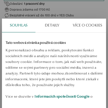
Odeslání:
1
pracovní dny
Doprava zdarma od 1700 Kč
Bezplatné vrácení až do 100 dnů v YES Clubu
SOUHLAS
DETAILY
VÍCE O COOKIES
PODROBNOSTI
Typ šperku: Řetězový náhrdelník 
Tato webová stránka používá cookies
Kov: Stříbro 
K personalizaci obsahu a reklam, poskytování funkcí
Jemnost: 925 
sociálních médií a analýze naší návštěvnosti využíváme
Styl: Jemný, Minimalistický, Romantický 
soubory cookie. Informace o tom, jak náš web používáte,
sdílíme se svými partnery pro sociální média, inzerci a
Téma: písmeno A, písmena 
analýzy. Partneři tyto údaje mohou zkombinovat s dalšími
Délka: 47 cm 
informacemi, které jste jim poskytli nebo které získali v
Šířka: 0,1 cm 
důsledku toho, že používáte jejich služby.
Šířka dekorativního prvku: 1 cm 
Více se dozvíte v
Informacích společnosti Google
o
Výška dekorativního prvku: 1 cm 
zpracování údajů.