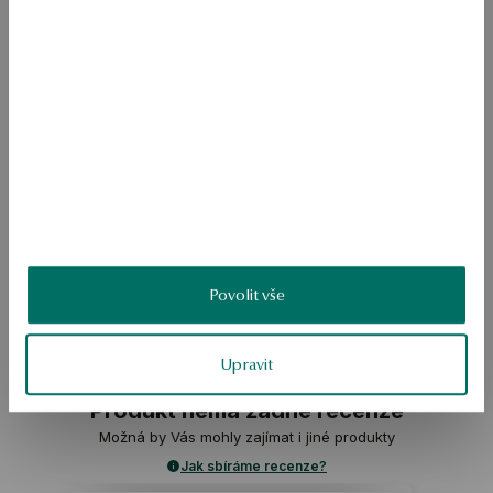
Průměrná hmotnost: 2,44 g 
Pro koho: pro ni 
Řetízkový náhrdelník z mincovního stříbra 925 s přívěskem v podobě 
písmene A. Minimalistický model z kolekce Monogram, který může 
působit jako osobní symbol, identifikační značka nebo osobní dárek. 
Díky jemnému řetízku a prostorovému tvaru písmene se náhrdelník 
hodí k jiným šperkům a ukazuje se jako prvek každodenního vzhledu. 
Model umožňuje vytvořit náhrdelník s písmenem individuálního 
významu, vlastní iniciálu, písmenem milovaného člověka nebo 
symbolem důležitého jména. 
SKU: NS56527-BB047-000000-000
Povolit vše
BEZPEČNOST
Upravit
Produkt nemá žádné recenze
Možná by Vás mohly zajímat i jiné produkty
Jak sbíráme recenze?