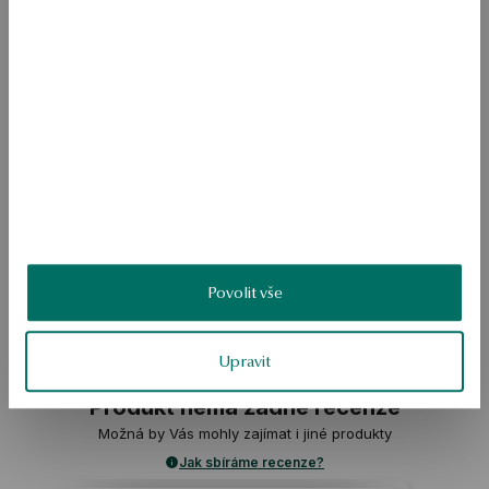
Průměrná hmotnost: 2,44 g 
Pro koho: pro ni 
Řetízkový náhrdelník z mincovního stříbra 925 s přívěskem v podobě 
písmene Z. Minimalistický model z kolekce Monogram, který může 
působit jako osobní symbol, identifikační značka nebo osobní dárek. 
Díky jemnému řetízku a prostorovému tvaru písmene se náhrdelník 
hodí k jiným šperkům a ukazuje se jako prvek každodenního vzhledu. 
Model umožňuje vytvořit náhrdelník s písmenem individuálního 
významu, vlastní iniciálu, písmenem milovaného člověka nebo 
symbolem důležitého jména. 
SKU: NS56547-BB047-000000-000
Povolit vše
BEZPEČNOST
Upravit
Produkt nemá žádné recenze
Možná by Vás mohly zajímat i jiné produkty
Jak sbíráme recenze?