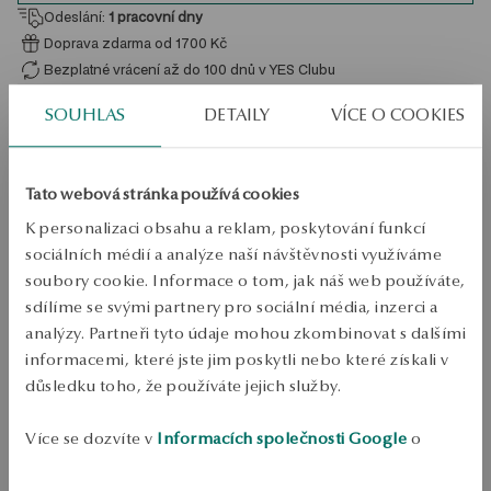
Odeslání:
1
pracovní dny
Doprava zdarma od 1700 Kč
Bezplatné vrácení až do 100 dnů v YES Clubu
SOUHLAS
DETAILY
VÍCE O COOKIES
PODROBNOSTI
Typ šperku: Řetězový náhrdelník 
Tato webová stránka používá cookies
Kov: Stříbro 
K personalizaci obsahu a reklam, poskytování funkcí
Jemnost: 925 
sociálních médií a analýze naší návštěvnosti využíváme
Styl: Jemný, Romantický, Minimalistický 
soubory cookie. Informace o tom, jak náš web používáte,
sdílíme se svými partnery pro sociální média, inzerci a
Téma: písmeno z, písmena 
analýzy. Partneři tyto údaje mohou zkombinovat s dalšími
Délka: 47 cm 
informacemi, které jste jim poskytli nebo které získali v
Šířka: 0,1 cm 
důsledku toho, že používáte jejich služby.
Šířka dekorativního prvku: 1 cm 
Více se dozvíte v
Informacích společnosti Google
o
Výška dekorativního prvku: 1,1 cm 
zpracování údajů.