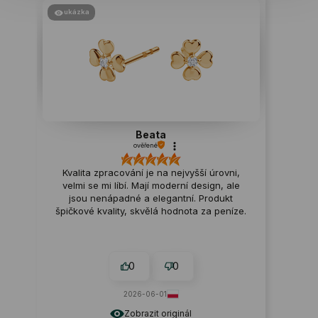
ukázka
ukázka
Beata
ověřené
Kvalita zpracování je na nejvyšší úrovni,
velmi se mi líbí. Mají moderní design, ale
Recenze
jsou nenápadné a elegantní. Produkt
ná
pičkové kvality, skvělá hodnota za peníze.
0
0
2026-06-01
Zobrazit originál