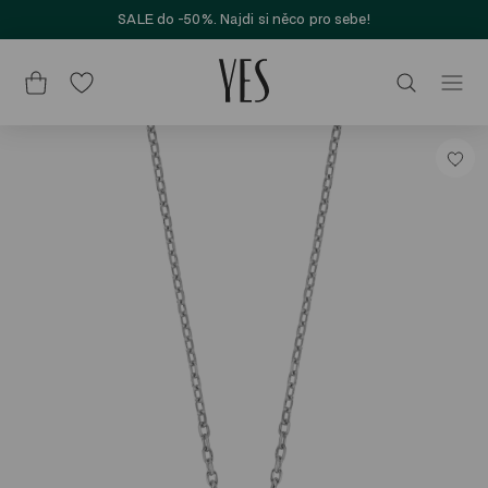
SALE do -50%. Najdi si něco pro sebe!