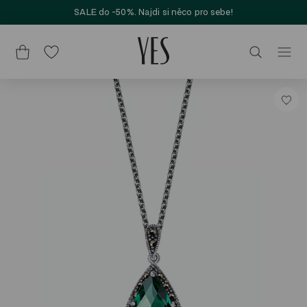
SALE do -50%. Najdi si něco pro sebe!