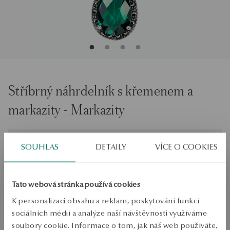
Stříbrný náhrdelník s křemenem a
markazity - Markazity
Velikost
Velikost
SOUHLAS
DETAILY
VÍCE O COOKIES
50
Zkontrolujte si velikost
Tato webová stránka používá cookies
PŘIDAT DO KOŠÍKU
K personalizaci obsahu a reklam, poskytování funkcí
sociálních médií a analýze naší návštěvnosti využíváme
Ověřte si dostupnost na prodejně
soubory cookie. Informace o tom, jak náš web používáte,