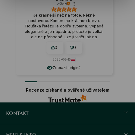
ověřené
Je krásnější než na fotce. Pěkně
nastavené. Kámen má krásnou barvu.
Tloušťka řetězu je dobře zvolena. Vypadá
elegantně a je nápadná, protože je velká,
ale ne přehnaná. Lze ji vidět jak na
hlubokém výstřihu, tak například na
0
0
halence nebo roláku. Udělal jsem skvělou
volbu
2026-06-15
Zobrazit originál
Recenze získané a ověřené uživatelem
KONTAKT
HELP & INFO