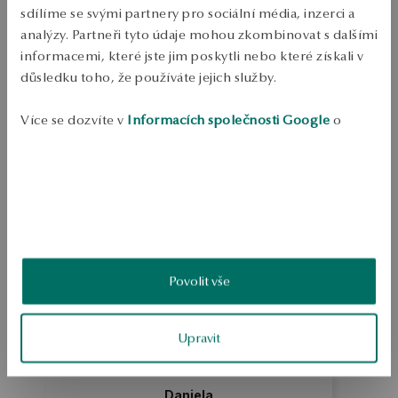
sdílíme se svými partnery pro sociální média, inzerci a
Odeslání:
1
pracovní dny
analýzy. Partneři tyto údaje mohou zkombinovat s dalšími
Doprava zdarma od 1700 Kč
informacemi, které jste jim poskytli nebo které získali v
Bezplatné vrácení až do 100 dnů v YES Clubu
důsledku toho, že používáte jejich služby.
PODROBNOSTI
Více se dozvíte v
Informacích společnosti Google
o
Ruda: Stříbro Ukázka: 925 Délka: 50 cm Dekorace: křemen a markazity 
zpracování údajů.
Průměrná hmotnost: více než 5 g    
SKU: NS51096-BC050-MAHKWZ-000
BEZPEČNOST
Povolit vše
5.0
Založeno na
7
hodnocení
Známka
Upravit
Jak sbíráme recenze?
Daniela