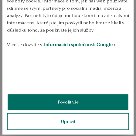
soubory cookie. Informace o tom, jak náš web používáte,
Odeslání:
1
pracovní dny
sdílíme se svými partnery pro sociální média, inzerci a
Doprava zdarma od 1700 Kč
analýzy. Partneři tyto údaje mohou zkombinovat s dalšími
Bezplatné vrácení až do 100 dnů v YES Clubu
informacemi, které jste jim poskytli nebo které získali v
důsledku toho, že používáte jejich služby.
PODROBNOSTI
Marcasites, kameny velké síly, které potěší klasickou krásou. Dávají 
Více se dozvíte v
Informacích společnosti Google
o
šperkům jedinečný charakter, plný elegance a vkusu. Nepochybně jsou 
zpracování údajů.
doplňkem ženského kouzla.  Náhrdelník z 0,925 mincovního stříbra. 
Prezentované šperky byly zdobeny markazity a křemenem.
SKU: NS39068-BC047-MAHKWZ-000
BEZPEČNOST
Povolit vše
5.0
Založeno na
7
hodnocení
Upravit
Známka
Jak sbíráme recenze?