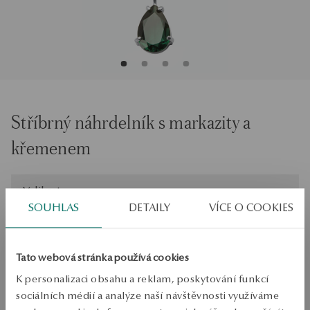
Stříbrný náhrdelník s markazity a
křemenem
Velikost
Velikost
47
SOUHLAS
DETAILY
VÍCE O COOKIES
Zkontrolujte si velikost
Tato webová stránka používá cookies
PŘIDAT DO KOŠÍKU
K personalizaci obsahu a reklam, poskytování funkcí
Ověřte si dostupnost na prodejně
sociálních médií a analýze naší návštěvnosti využíváme