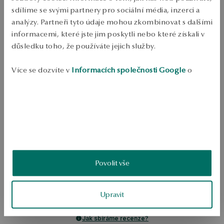
Odeslání:
1
pracovní dny
sdílíme se svými partnery pro sociální média, inzerci a
Doprava zdarma od 1700 Kč
analýzy. Partneři tyto údaje mohou zkombinovat s dalšími
Bezplatné vrácení až do 100 dnů v YES Clubu
informacemi, které jste jim poskytli nebo které získali v
důsledku toho, že používáte jejich služby.
PODROBNOSTI
Více se dozvíte v
Informacích společnosti Google
o
Ruda: Stříbro Ukázka: 925 Délka: 47 cm Ozdoba: kulatá/půlkruhová 
perla, sladkovodní kultivovaná, průměr 7-8 mm, dobrá kvalita, bílá 
zpracování údajů.
Průměrná hmotnost: méně než 5 g Kvalita perly potvrzená certifikátem 
pravosti YES 
SKU: NS50358-BB047-PSA000-B07
BEZPEČNOST
Povolit vše
5.0
Založeno na
Upravit
3
hodnocení
Známka
Jak sbíráme recenze?