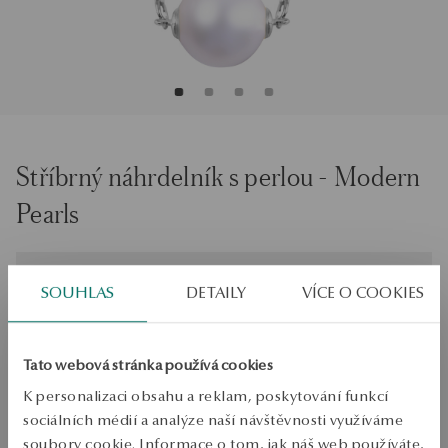
Stříbrný náhrdelník s perlou - Modern
Pearls
Velikost
Velikost
SOUHLAS
DETAILY
VÍCE O COOKIES
47
Zkontrolujte si velikost
Tato webová stránka používá cookies
PŘIDAT DO KOŠÍKU
K personalizaci obsahu a reklam, poskytování funkcí
sociálních médií a analýze naší návštěvnosti využíváme
Ověřte si dostupnost na prodejně
soubory cookie. Informace o tom, jak náš web používáte,