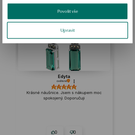
Možná by Vás mohly zajímat i jiné produkty
Povolit vše
Jak sbíráme recenze?
ukázka
Upravit
Edyta
ověřené
Krásné náušnice. Jsem s nákupem moc
spokojený. Doporučuji
0
0