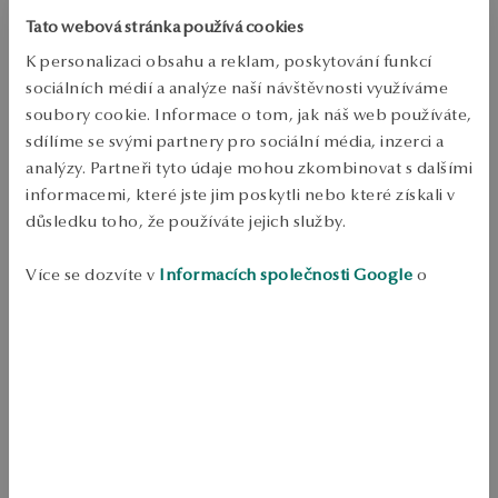
PŘIDAT DO KOŠÍKU
Tato webová stránka používá cookies
K personalizaci obsahu a reklam, poskytování funkcí
Ověřte si dostupnost na prodejně
sociálních médií a analýze naší návštěvnosti využíváme
soubory cookie. Informace o tom, jak náš web používáte,
Odeslání:
1
pracovní dny
sdílíme se svými partnery pro sociální média, inzerci a
Doprava zdarma od 1700 Kč
analýzy. Partneři tyto údaje mohou zkombinovat s dalšími
Bezplatné vrácení až do 100 dnů v YES Clubu
informacemi, které jste jim poskytli nebo které získali v
důsledku toho, že používáte jejich služby.
PODROBNOSTI
Ruda: Stříbro Ukázka: 925 Délka nastavitelná: 42-47 cm Ozdoba: 
Více se dozvíte v
Informacích společnosti Google
o
růžové a bezbarvé kamínky Průměrná hmotnost: méně než 5 g
zpracování údajů.
SKU: NS51486-BB047-CRICRW-000
BEZPEČNOST
Produkt nemá žádné recenze