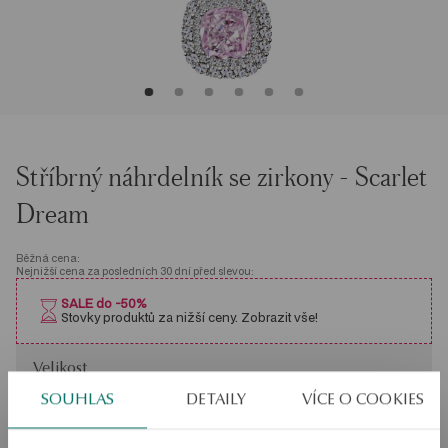
Stříbrný náhrdelník se zirkony - Scarlet
Dream
Běžná cena:
Nejnižší cena za posledních 30 dní před slevou:
SALE do -50%
Stovky produktů za nižší ceny. Zobrazit vše!
Velikost
Velikost
47
SOUHLAS
DETAILY
VÍCE O COOKIES
Zkontrolujte si velikost