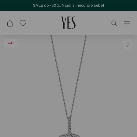
SALE do -50%. Najdi si něco pro sebe!
SALE