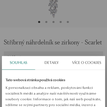
Stříbrný náhrdelník se zirkony - Scarlet
Velikost
Velikost
47
SOUHLAS
DETAILY
VÍCE O COOKIES
Zkontrolujte si velikost
Tato webová stránka používá cookies
PŘIDAT DO KOŠÍKU
K personalizaci obsahu a reklam, poskytování funkcí
Ověřte si dostupnost na prodejně
sociálních médií a analýze naší návštěvnosti využíváme
soubory cookie. Informace o tom, jak náš web používáte,
Odeslání:
1
pracovní dny
sdílíme se svými partnery pro sociální média, inzerci a