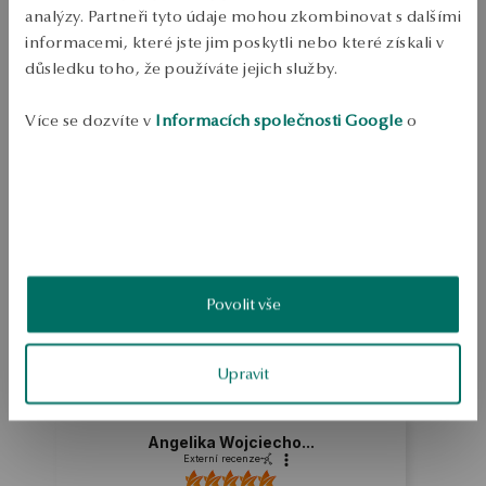
Doprava zdarma od 1700 Kč
analýzy. Partneři tyto údaje mohou zkombinovat s dalšími
Bezplatné vrácení až do 100 dnů v YES Clubu
informacemi, které jste jim poskytli nebo které získali v
důsledku toho, že používáte jejich služby.
PODROBNOSTI
Šperky z 0,925 mincovního stříbra. Náhrdelník zdobený kamínky. 
Více se dozvíte v
Informacích společnosti Google
o
Délka 47 cm. Průměrná hmotnost 3,46 g. 
zpracování údajů.
SKU: NS44554-BB047-CRW000-000
BEZPEČNOST
Povolit vše
5.0
Založeno na
4
hodnocení
Známka
Upravit
Jak sbíráme recenze?
Angelika Wojciecho...
Externí recenze