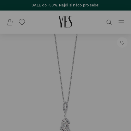
SALE do -50%. Najdi si něco pro sebe!