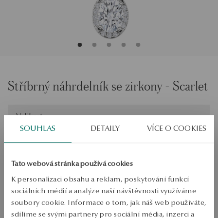
Stříbrný náhrdelník se zirkony - Scarlet
Velikost
Velikost
47
SOUHLAS
DETAILY
VÍCE O COOKIES
Zkontrolujte si velikost
Tato webová stránka používá cookies
PŘIDAT DO KOŠÍKU
K personalizaci obsahu a reklam, poskytování funkcí
Ověřte si dostupnost na prodejně
sociálních médií a analýze naší návštěvnosti využíváme
soubory cookie. Informace o tom, jak náš web používáte,
Odeslání:
1
pracovní dny
sdílíme se svými partnery pro sociální média, inzerci a