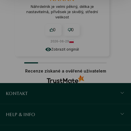
Náhrdelník je velmi pěkný, délka je
Min
nastavitelná, přívěsek je skvělý, střední
velikost
0
0
2026-06-29
Zobrazit originál
Recenze získané a ověřené uživatelem
KONTAKT
HELP & INFO