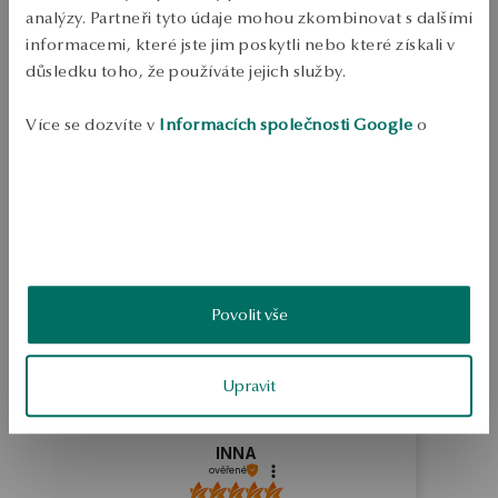
Doprava zdarma od 1700 Kč
analýzy. Partneři tyto údaje mohou zkombinovat s dalšími
Bezplatné vrácení až do 100 dnů v YES Clubu
informacemi, které jste jim poskytli nebo které získali v
důsledku toho, že používáte jejich služby.
PODROBNOSTI
Ruda: stříbro Vzorek: 925 Délka: 47 cm Ozdoba: zirkony Průměrná 
Více se dozvíte v
Informacích společnosti Google
o
hmotnost: 3,4 g   
zpracování údajů.
SKU: NS53839-BB047-CRW000-000
BEZPEČNOST
5.0
Povolit vše
Založeno na
6
hodnocení
Známka
Upravit
Jak sbíráme recenze?
INNA
ověřené