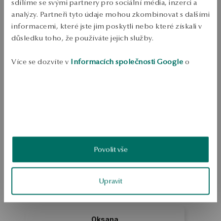
sdílíme se svými partnery pro sociální média, inzerci a
Odeslání:
1
pracovní dny
analýzy. Partneři tyto údaje mohou zkombinovat s dalšími
Doprava zdarma od 1700 Kč
informacemi, které jste jim poskytli nebo které získali v
Bezplatné vrácení až do 100 dnů v YES Clubu
důsledku toho, že používáte jejich služby.
PODROBNOSTI
Více se dozvíte v
Informacích společnosti Google
o
Ruda: Stříbro Ukázka: 925 Délka: 47 cm Ozdoba: Cubic 
zpracování údajů.
ZirconiaPrůměrná hmotnost: 2,4 g
SKU: NS47884-BBD47-CRW000-000
BEZPEČNOST
Povolit vše
5.0
Založeno na
2
hodnocení
Upravit
Známka
Jak sbíráme recenze?
Oksana