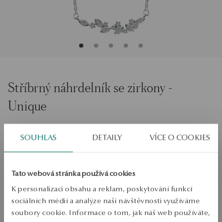
Stříbrný náhrdelník se zirkony -
Unique
Velikost
Velikost
SOUHLAS
DETAILY
VÍCE O COOKIES
47
Zkontrolujte si velikost
Tato webová stránka používá cookies
PŘIDAT DO KOŠÍKU
K personalizaci obsahu a reklam, poskytování funkcí
sociálních médií a analýze naší návštěvnosti využíváme
Ověřte si dostupnost na prodejně
soubory cookie. Informace o tom, jak náš web používáte,