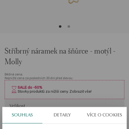
Stříbrný náramek na šňůrce - motýl -
Molly
Běžná cena:
Nejnižší cena za posledních 30 dní před slevou:
SALE do -50%
Stovky produktů za nižší ceny. Zobrazit vše!
Velikost
Velikost
Není k dispozici online
19
SOUHLAS
DETAILY
VÍCE O COOKIES
Zkontrolujte si velikost