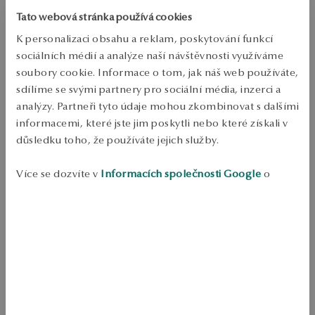
PRODUKT NENÍ K DISPOZICI ONLINE
Tato webová stránka používá cookies
K personalizaci obsahu a reklam, poskytování funkcí
Ověřte si dostupnost na prodejně
sociálních médií a analýze naší návštěvnosti využíváme
soubory cookie. Informace o tom, jak náš web používáte,
Odeslání:
asi 4
pracovní dny
sdílíme se svými partnery pro sociální média, inzerci a
Doprava zdarma od 1700 Kč
analýzy. Partneři tyto údaje mohou zkombinovat s dalšími
Bezplatné vrácení až do 100 dnů v YES Clubu
informacemi, které jste jim poskytli nebo které získali v
důsledku toho, že používáte jejich služby.
PODROBNOSTI
Ruda: Stříbro Ukázka: 925 Délka: nastavitelná Ozdoba: černá šňůra 
Více se dozvíte v
Informacích společnosti Google
o
Průměrná hmotnost: méně než 5 g Návrhář: Katarzyna Bukowska 
zpracování údajů.
SKU: BS50883-BZ019-INO000-000
BEZPEČNOST
Produkt nemá žádné recenze