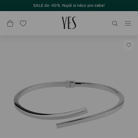
SALE do -50%. Najdi si něco pro sebe!