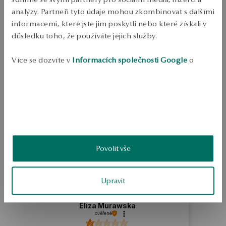
Doprava zdarma od 1700 Kč
analýzy. Partneři tyto údaje mohou zkombinovat s dalšími
Bezplatné vrácení až do 100 dnů v YES Clubu
informacemi, které jste jim poskytli nebo které získali v
PODROBNOSTI
důsledku toho, že používáte jejich služby.
Ruda: Stříbro Ukázka: 925 Délka: 19 cm Průměrná hmotnost: více než 5 
Více se dozvíte v
Informacích společnosti Google
o
g  
zpracování údajů.
SKU: BS46918-BB019-000000-000
BEZPEČNOST
4.0
Povolit vše
Založeno na
4
hodnocení
Známka
Upravit
Jak sbíráme recenze?
Eliza Murawska
ověřené