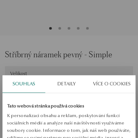
Stříbrný náramek pevný - Simple
Velikost
Velikost
19
SOUHLAS
DETAILY
VÍCE O COOKIES
Zkontrolujte si velikost
PŘIDAT DO KOŠÍKU
Tato webová stránka používá cookies
K personalizaci obsahu a reklam, poskytování funkcí
Ověřte si dostupnost na prodejně
sociálních médií a analýze naší návštěvnosti využíváme
soubory cookie. Informace o tom, jak náš web používáte,
Odeslání:
1
pracovní dny
sdílíme se svými partnery pro sociální média, inzerci a