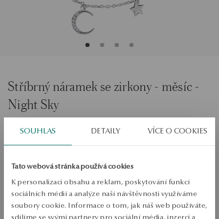
Stříbrný náramek se zirkony - měsíc -
Night Sky
Velikost
SOUHLAS
DETAILY
VÍCE O COOKIES
Velikost
20
Zkontrolujte si velikost
Tato webová stránka používá cookies
K personalizaci obsahu a reklam, poskytování funkcí
PŘIDAT DO KOŠÍKU
sociálních médií a analýze naší návštěvnosti využíváme
soubory cookie. Informace o tom, jak náš web používáte,
Ověřte si dostupnost na prodejně
sdílíme se svými partnery pro sociální média, inzerci a