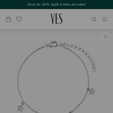
SALE do -50%. Najdi si něco pro sebe!