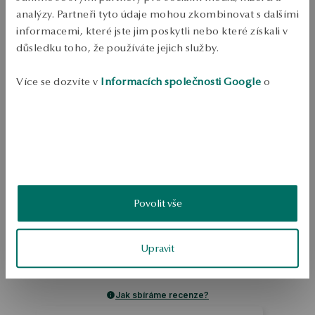
Odeslání:
1
pracovní dny
analýzy. Partneři tyto údaje mohou zkombinovat s dalšími
Doprava zdarma od 1700 Kč
informacemi, které jste jim poskytli nebo které získali v
Bezplatné vrácení až do 100 dnů v YES Clubu
důsledku toho, že používáte jejich služby.
PODROBNOSTI
Více se dozvíte v
Informacích společnosti Google
o
zpracování údajů.
Náramek z 0,925 mincovního stříbra. Minimalistické šperky s 
vesmírným motivem, zdobené hvězdami a měsícem. Stříbrný náramek 
s hvězdami a měsícem je z kolekce Night Sky. Délka 20 cm.
SKU: BS43232-BBD20-CRW000-000
BEZPEČNOST
Povolit vše
5.0
Upravit
Založeno na
1
hodnocení
Známka
Jak sbíráme recenze?