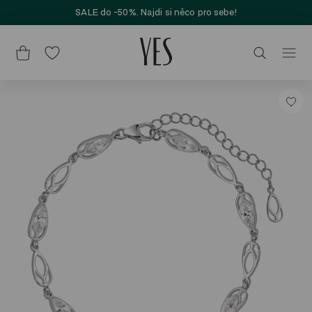
SALE do -50%. Najdi si něco pro sebe!