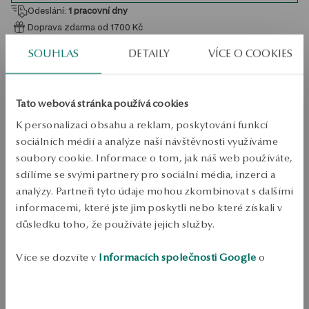
Odeslání:
1
pracovní dny
Doprava zdarma od 1700 Kč
Bezplatné vrácení až do 100 dnů v YES Clubu
SOUHLAS
DETAILY
VÍCE O COOKIES
PODROBNOSTI
Typ šperku: Náramek 
Tato webová stránka používá cookies
Kov: Stříbrná 
K personalizaci obsahu a reklam, poskytování funkcí
sociálních médií a analýze naší návštěvnosti využíváme
Počet obyvatel: 925 
soubory cookie. Informace o tom, jak náš web používáte,
Ozdova: Kaminky 
sdílíme se svými partnery pro sociální média, inzerci a
analýzy. Partneři tyto údaje mohou zkombinovat s dalšími
Styl: inspirrovaný přírodou 
informacemi, které jste jim poskytli nebo které získali v
Téma: Páv, Salza 
důsledku toho, že používáte jejich služby.
Délka: 20 cm 
Více se dozvíte v
Informacích společnosti Google
o
Šířka: 0,5 cm 
zpracování údajů.
Průměrná vlhkost: 3,94 g 