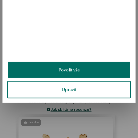
Pro koho: pro in 
Náramek z mincovního stříbra 925, zdobený zirkony zapuštěnými do 
prolamovaných prvků ve tvaru slzy. The opakující se motiv, inspirovaný 
pavilon, we create a lehké, produktivní kompozice s jemným Leskem. 
Nastavitelná spona umožňuje nastavit délku, díky které model 
pohodlně sedí na zápěstí a je vhodný pro každodenní i večerní 
nošení.
SKU: BS55820-BB020-CRW000-000
BEZPEČNOST
Povolit vše
Upravit
Produkt nemá žádné recenze
Možná by Vás mohly zajímat i jiné produkty
Jak sbíráme recenze?
ukázka