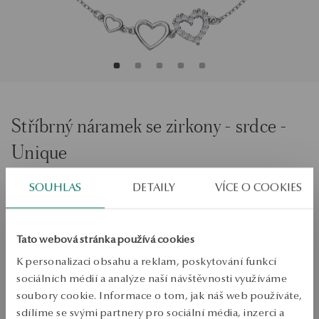
Stříbrný náramek se zirkony - srdce -
Unique
Velikost
SOUHLAS
DETAILY
VÍCE O COOKIES
Velikost
21
Zkontrolujte si velikost
Tato webová stránka používá cookies
K personalizaci obsahu a reklam, poskytování funkcí
PŘIDAT DO KOŠÍKU
sociálních médií a analýze naší návštěvnosti využíváme
soubory cookie. Informace o tom, jak náš web používáte,
Ověřte si dostupnost na prodejně
sdílíme se svými partnery pro sociální média, inzerci a