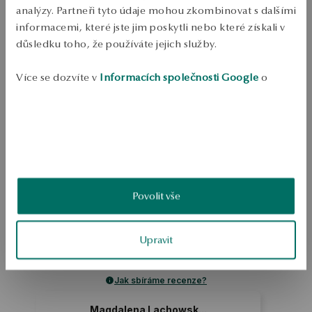
analýzy. Partneři tyto údaje mohou zkombinovat s dalšími
Odeslání:
1
pracovní dny
informacemi, které jste jim poskytli nebo které získali v
Doprava zdarma od 1700 Kč
důsledku toho, že používáte jejich služby.
Bezplatné vrácení až do 100 dnů v YES Clubu
PODROBNOSTI
Více se dozvíte v
Informacích společnosti Google
o
zpracování údajů.
Šperky z 0,925 mincovního stříbra.  Náramek zdobený zirkony, s 
motivem srdce.  Průměrná hmotnost 1,45 g.  Délka 21 cm.
SKU: BS44679-BBD21-CRW000-000
BEZPEČNOST
Povolit vše
5.0
Založeno na
Upravit
2
hodnocení
Známka
Jak sbíráme recenze?
Magdalena Lachowsk...