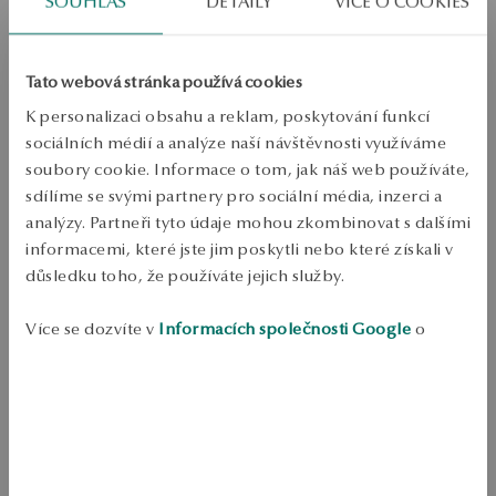
SOUHLAS
DETAILY
VÍCE O COOKIES
Doprava zdarma od 1700 Kč
Bezplatné vrácení až do 100 dnů v YES Clubu
PODROBNOSTI
Tato webová stránka používá cookies
K personalizaci obsahu a reklam, poskytování funkcí
Typ výrobku: náramek náramek 
sociálních médií a analýze naší návštěvnosti využíváme
Kov: Stříbro 
soubory cookie. Informace o tom, jak náš web používáte,
Ryzost: 925 
sdílíme se svými partnery pro sociální média, inzerci a
analýzy. Partneři tyto údaje mohou zkombinovat s dalšími
Délka: 19 cm 
informacemi, které jste jim poskytli nebo které získali v
Styl: Klasický, Elegantní, Jemný 
důsledku toho, že používáte jejich služby.
Průměrná hmotnost: 11.36 
Více se dozvíte v
Informacích společnosti Google
o
zpracování údajů.
Náramek z 925 mincovního stříbra s jemně zkrouceným tvarem. 
Elegantní a klasický design mu dodává jemný nádech. Perfektní 
doplněk pro milovníky minimalistických šperků.
SKU: BS54653-BB019-000000-000