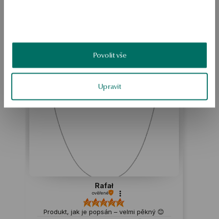
BEZPEČNOST
Produkt nemá žádné recenze
Povolit vše
Možná by Vás mohly zajímat i jiné produkty
Jak sbíráme recenze?
Upravit
ukázka
Rafał
ověřené
Produkt, jak je popsán – velmi pěkný 😊