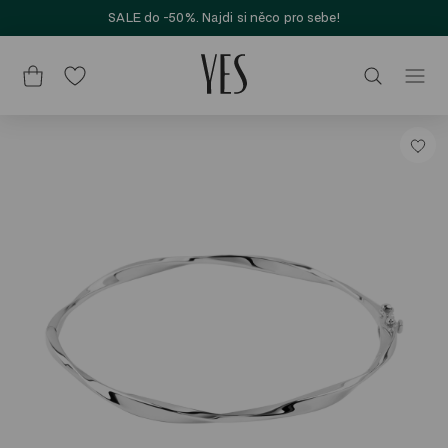
SALE do -50%. Najdi si něco pro sebe!