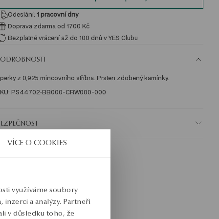
Odeslání:
1
pracovní dny
Doprava zdarma od 1700 Kč
Bezplatné vrácení až do 100 dnů v YES Clubu
PODROBNOSTI
perky z 0,925 mincovního stříbra. Prsten zdobený kamínky. 
KU: PS44702-BB000-CRW000-000
BEZPEČNOST
VÍCE O COOKIES
nosti využíváme soubory
inzerci a analýzy. Partneři
li v důsledku toho, že