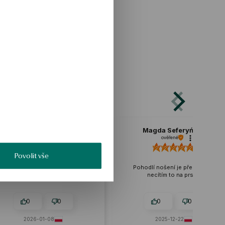
ja
Magda Seferyńska
ověřené
Povolit vše
, ale budu ho
Pohodlí nošení je překvapivé,
že vypadl už po
necítím to na prstu.
zirkonie.
0
0
0
08
2025-12-22