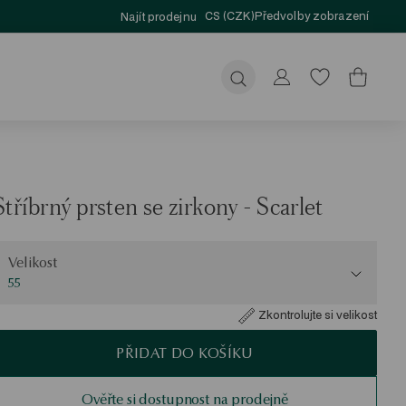
CS (CZK)
Předvolby zobrazení
Najít prodejnu
Odeslat
Stříbrný prsten se zirkony - Scarlet
elikost
Velikost
55
Zkontrolujte si velikost
PŘIDAT DO KOŠÍKU
Ověřte si dostupnost na prodejně