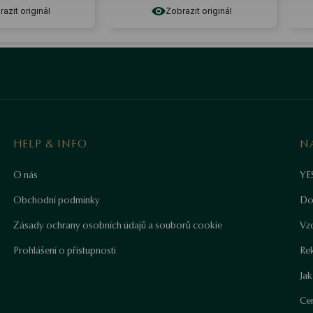
Zobrazit originál
Zobrazit
HELP & INFO
N
O nás
YE
Obchodní podmínky
Do
Zásady ochrany osobních údajů a souborů cookie
Vz
Prohlášení o přístupnosti
Re
Ja
Cer