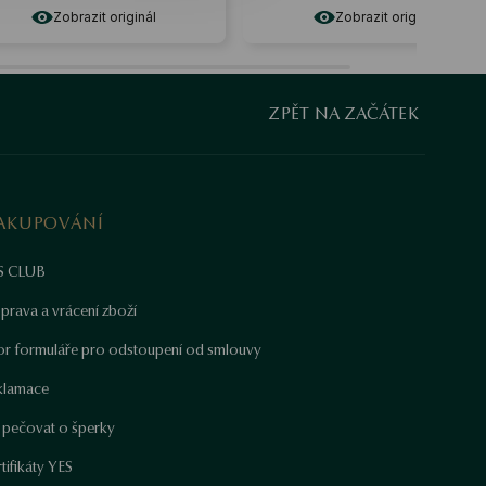
 originál
Zobrazit originál
ZPĚT NA ZAČÁTEK
AKUPOVÁNÍ
S CLUB
prava a vrácení zboží
or formuláře pro odstoupení od smlouvy
klamace
k pečovat o šperky
tifikáty YES