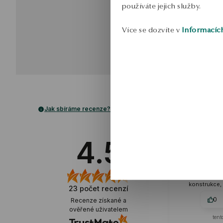
používáte jejich služby.
Více se dozvíte v
Informacíc
Jak sbíráme recenze?
Marta
ověřené
4.5
Prsten je vizuálně lehký,
nepřetěžuje ruku. Každý prvek j
harmonický, celek vytváří pevn
strukturu. Čistá elegance, pev
konstrukce, nákup bez váhání
23
počet recenzí
0
0
Recenze získané a
ověřené uživatelem
tento měsíc