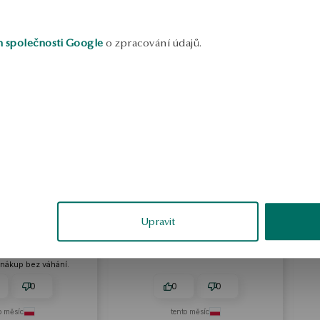
h společnosti Google
o zpracování údajů.
Anna
Alic
ověřené
ověřené
Upravit
e
Vzhled tohoto prstenu je jemný, ale
Prsten je krásný
ou
má na sobě něco, co přitahuje
propagovat, proto
ná
pozornost.
prvním dni 
.
0
0
0
tento měsíc
2026-01-