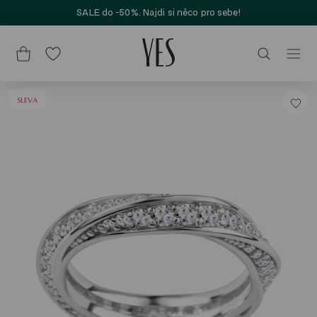
SALE do -50%. Najdi si něco pro sebe!
SLEVA