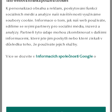
Tato webová stránka používá cookies
Ověřte si dostupnost na prodejně
K personalizaci obsahu a reklam, poskytování funkcí
sociálních médií a analýze naší návštěvnosti využíváme
Odeslání:
asi 4
pracovní dny
soubory cookie. Informace o tom, jak náš web používáte,
Doprava zdarma od 1700 Kč
sdílíme se svými partnery pro sociální média, inzerci a
Bezplatné vrácení až do 100 dnů v YES Clubu
analýzy. Partneři tyto údaje mohou zkombinovat s dalšími
informacemi, které jste jim poskytli nebo které získali v
PODROBNOSTI
důsledku toho, že používáte jejich služby.
Ruda: stříbro Třída: 925 Ozdoba: zirkony Průměrná hmotnost: 3,19 g   
Více se dozvíte v
Informacích společnosti Google
o
SKU: PS54041-BB000-CRW000-000
zpracování údajů.
BEZPEČNOST
Produkt nemá žádné recenze
Možná by Vás mohly zajímat i jiné produkty
Jak sbíráme recenze?