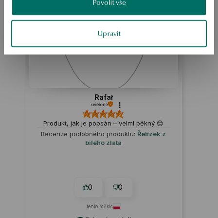
Povolit vše
ukázka
Upravit
Rafał
ověřené
Produkt, jak je popsán – velmi pěkný 😊
Recenze podobného produktu:
Řetízek z
bílého zlata
0
0
tento měsíc