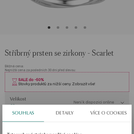
Stříbrný prsten se zirkony - Scarlet
Běžná cena:
Nejnižší cena za posledních 30 dní před slevou:
SALE do -50%
Stovky produktů za nižší ceny. Zobrazit vše!
Velikost
Velikost
Není k dispozici online
40
SOUHLAS
DETAILY
VÍCE O COOKIES
Zkontrolujte si velikost
PRODUKT NENÍ K DISPOZICI ONLINE