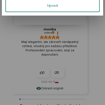
Upravit
monika
ověřené
Mají elegantní, ale zároveň nenápadný
vzhled, vhodný pro každou příležitost.
Profesionální zpracování, stojí za
doporučení.
0
0
2026-06-11
Zobrazit originál