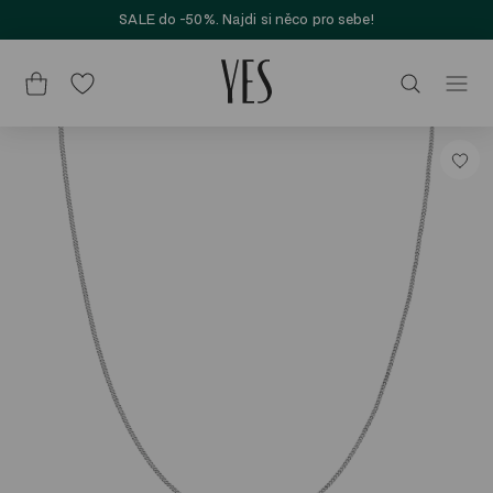
SALE do -50%. Najdi si něco pro sebe!