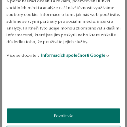
Doprava zdarma od 1700 Kč
K personalizaci obsahu a reklam, poskytování funkcí
Bezplatné vrácení až do 100 dnů v YES Clubu
sociálních médií a analýze naší návštěvnosti využíváme
soubory cookie. Informace o tom, jak náš web používáte,
PODROBNOSTI
sdílíme se svými partnery pro sociální média, inzerci a
analýzy. Partneři tyto údaje mohou zkombinovat s dalšími
Stříbrný řetízek a pancéřovou unikl. Sterling Stříbro 0.925. Delka 50 cm. 
informacemi, které jste jim poskytli nebo které získali v
Hmotnost 2.26 g. 
důsledku toho, že používáte jejich služby.
SKU: LS01210-BBD50-000000-000
Více se dozvíte v
Informacích společnosti Google
o
BEZPEČNOST
zpracování údajů.
Produkt nemá žádné recenze
Možná by Vás mohly zajímat i jiné produkty
Jak sbíráme recenze?
ukázka
Povolit vše