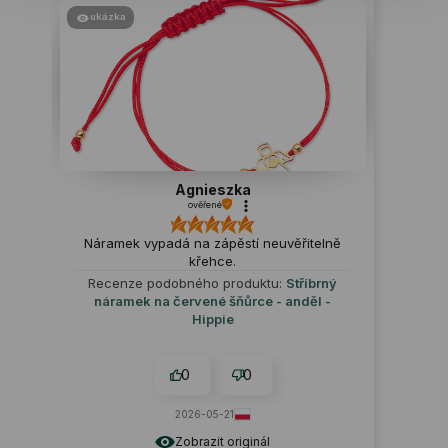
ukázka
Agnieszka
ověřené
Náramek vypadá na zápěstí neuvěřitelně
křehce.
Recenze podobného produktu:
Stříbrný
náramek na červené šňůrce - anděl -
Hippie
0
0
2026-05-21
Zobrazit originál