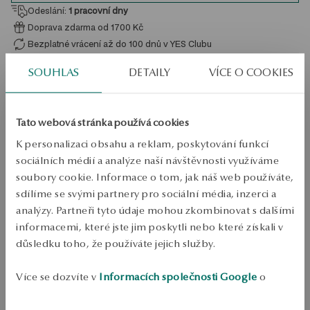
Odeslání:
1
pracovní dny
Doprava zdarma od 1700 Kč
Bezplatné vrácení až do 100 dnů v YES Clubu
SOUHLAS
DETAILY
VÍCE O COOKIES
PODROBNOSTI
Typ šperku: Řetězový náhrdelník 
Tato webová stránka používá cookies
Kov: Stříbro 
K personalizaci obsahu a reklam, poskytování funkcí
Jemnost: 925 
sociálních médií a analýze naší návštěvnosti využíváme
Styl: Jemný, Romantický, Minimalistický 
soubory cookie. Informace o tom, jak náš web používáte,
sdílíme se svými partnery pro sociální média, inzerci a
Téma: písmeno E, písmena 
analýzy. Partneři tyto údaje mohou zkombinovat s dalšími
Délka: 47 cm 
informacemi, které jste jim poskytli nebo které získali v
Šířka: 0,1 cm 
důsledku toho, že používáte jejich služby.
Šířka dekorativního prvku: 0,8 cm 
Více se dozvíte v
Informacích společnosti Google
o
Výška dekorativního prvku: 1,1 cm 
zpracování údajů.