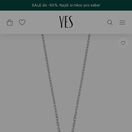
SALE do -50%. Najdi si něco pro sebe!