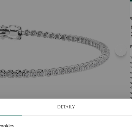
R
c
P
c
m
b
r
p
n
d
DETAILY
m
d
b
o
cookies
š