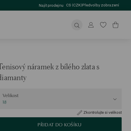
CS (CZK)
Předvolby zobrazení
Najít prodejnu
Odeslat
Tenisový náramek z bílého zlata s
diamanty
elikost
Velikost
18
Zkontrolujte si velikost
PŘIDAT DO KOŠÍKU