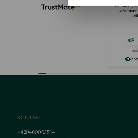
materiál skvělé kvality. Náušnic
mají krásný lesk, jsou vhodné 
každodenní nošení i zvláštní
příležitosti.
0
0
tento měsíc
Zobrazit originál
KONTAKT
+420460003534