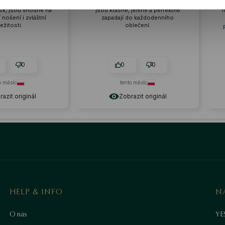
e
materiál skvělé kvality. Náušnice
na krku. Má vynik
na
jsou krásné, jemné a perfektně
není ani příliš velká
zapadají do každodenního
Recenze podobné
oblečení.
Pozlacený stříbrn
sklem - srdce
0
0
0
tento měsíc
2026-06-
Zobrazit originál
Zobrazit
HELP & INFO
N
O nás
YE