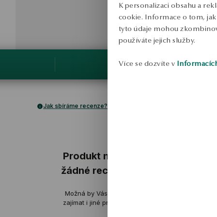
K personalizaci obsahu a rek
cookie. Informace o tom, jak 
tyto údaje mohou zkombinovat
používáte jejich služby.
Více se dozvíte v
Informacíc
Jak sbíráme recenze?
ukázka
Produkt nemá
žádné recenze
Karolina
Možná by Vás mohly
ověřené
zajímat i jiné produkty
Náušnice jsou pečlivě dokonče