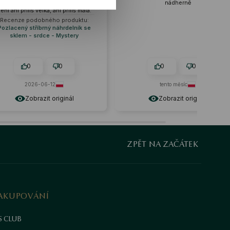
ající proporce,
nádherně
c
, ani příliš malá.
origi
od os
ho produktu:
ý náhrdelník se
 - Mystery
0
0
0
12
tento měsíc
 originál
Zobrazit originál
ZPĚT NA ZAČÁTEK
AKUPOVÁNÍ
S CLUB