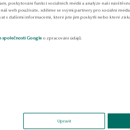
lam, poskytování funkcí sociálních médií a analýze naší návštěv
S
náš web používáte, sdílíme se svými partnery pro sociální média, 
 s dalšími informacemi, které jste jim poskytli nebo které získa
h společnosti Google
o zpracování údajů.
ukázka
ukázka
Alina
Małgor
ověřené
ověřené
Upravit
né,
Náušnice jsou pečlivě dokončené,
Pevné zpracování,