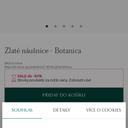
Zlaté náušnice - Botanica
Běžná cena:
Nejnižší cena za posledních 30 dní před slevou:
SALE do -50%
Stovky produktů za nižší ceny. Zobrazit vše!
PŘIDAT DO KOŠÍKU
Ověřte si dostupnost na prodejně
SOUHLAS
DETAILY
VÍCE O COOKIES
Odeslání:
1
pracovní dny
Doprava zdarma od 1700 Kč