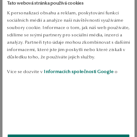
Tato webová stránka používá cookies
Bezplatné vrácení až do 100 dnů v YES Clubu
K personalizaci obsahu a reklam, poskytování funkcí
PODROBNOSTI
sociálních médií a analýze naší návštěvnosti využíváme
soubory cookie. Informace o tom, jak náš web používáte,
Ruda: zlato 
sdílíme se svými partnery pro sociální média, inzerci a
Pokusy: 585 
Typ spony: Hůl 
analýzy. Partneři tyto údaje mohou zkombinovat s dalšími
Průměrná hmotnost: 2.08 g 
informacemi, které jste jim poskytli nebo které získali v
Návrhář: Magda Dąbrowska 
důsledku toho, že používáte jejich služby.
Jemné náušnice z 585 zlata. Model na hůlce. Šperky pocházejí z 
kolekce Botanica, kterou navrhla Magda Dąbrowska. 
Více se dozvíte v
Informacích společnosti Google
o
SKU: KZ19505-Z0I00-000000-000
zpracování údajů.
BEZPEČNOST
Produkt nemá žádné recenze
Možná by Vás mohly zajímat i jiné produkty