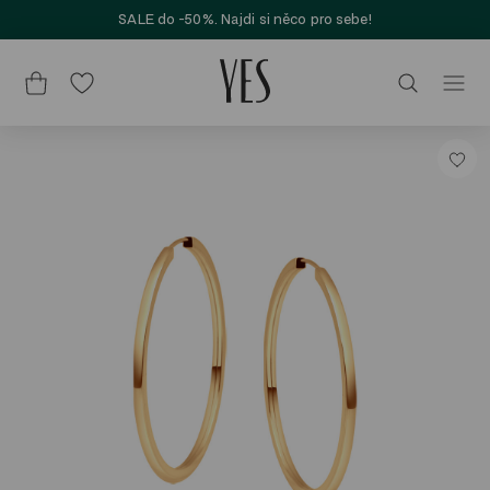
SALE do -50%. Najdi si něco pro sebe!