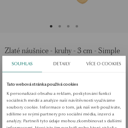
Zlaté náušnice - kruhy - 3 cm - Simple
SOUHLAS
DETAILY
VÍCE O COOKIES
PŘIDAT DO KOŠÍKU
Ověřte si dostupnost na prodejně
Tato webová stránka používá cookies
K personalizaci obsahu a reklam, poskytování funkcí
Odeslání:
1
pracovní dny
sociálních médií a analýze naší návštěvnosti využíváme
Doprava zdarma od 1700 Kč
soubory cookie. Informace o tom, jak náš web používáte,
Bezplatné vrácení až do 100 dnů v YES Clubu
sdílíme se svými partnery pro sociální média, inzerci a
PODROBNOSTI
analýzy. Partneři tyto údaje mohou zkombinovat s dalšími
informacemi, které jste jim poskytli nebo které získali v