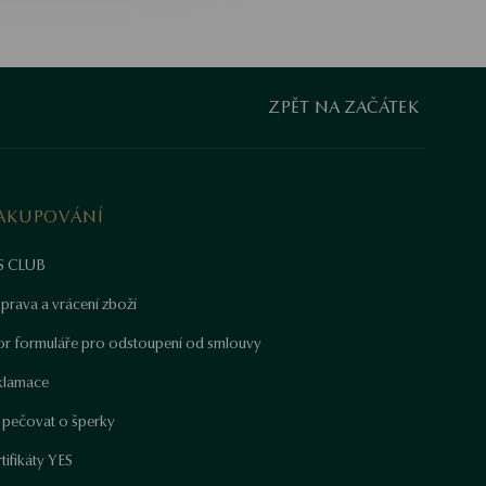
ZPĚT NA ZAČÁTEK
AKUPOVÁNÍ
S CLUB
prava a vrácení zboží
or formuláře pro odstoupení od smlouvy
klamace
k pečovat o šperky
tifikáty YES