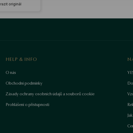
azit originál
HELP & INFO
N
O nás
YE
Obchodní podmínky
Do
Zásady ochrany osobních údajů a souborů cookie
Vz
Prohlášení o přístupnosti
Re
Ja
Cer