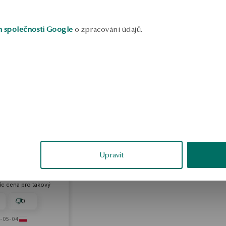
h společnosti Google
o zpracování údajů.
ksandra
ěřené
Upravit
tak, jak je popsán.
e, že náušnice mají
le ve skutečnosti jsou
 kuliček a uvnitř
íc cena pro takový
ení dostatečná.
0
-05-04