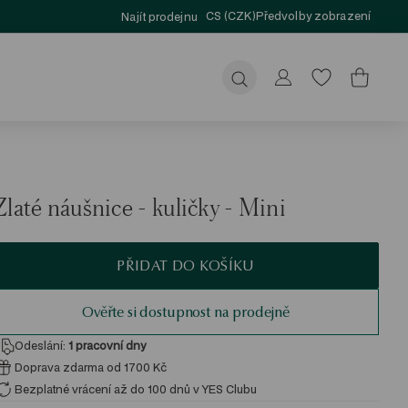
CS (CZK)
Předvolby zobrazení
Najít prodejnu
Odeslat
Zlaté náušnice - kuličky - Mini
PŘIDAT DO KOŠÍKU
Ověřte si dostupnost na prodejně
Odeslání:
1
pracovní dny
Doprava zdarma od 1700 Kč
Bezplatné vrácení až do 100 dnů v YES Clubu