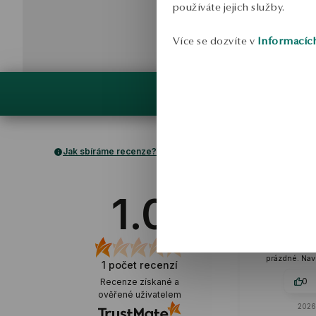
používáte jejich služby.
Více se dozvíte v
Informacíc
Jak sbíráme recenze?
Ale
ov
1.0
Produkt není 
Popis naznačuj
tvar kuliček, a
to poloviny
prázdné. Nav
1
počet recenzí
produkt n
0
Recenze získané a
ověřené uživatelem
2026