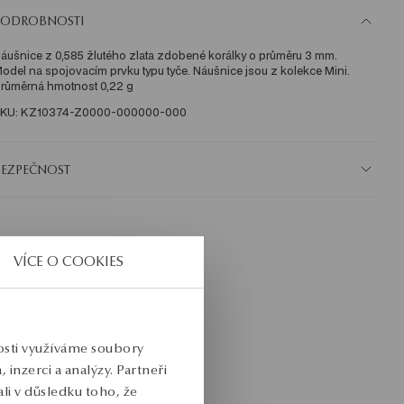
PODROBNOSTI
áušnice z 0,585 žlutého zlata zdobené korálky o průměru 3 mm. 
odel na spojovacím prvku typu tyče. Náušnice jsou z kolekce Mini. 
růměrná hmotnost 0,22 g
KU: KZ10374-Z0000-000000-000
BEZPEČNOST
VÍCE O COOKIES
nosti využíváme soubory
inzerci a analýzy. Partneři
li v důsledku toho, že