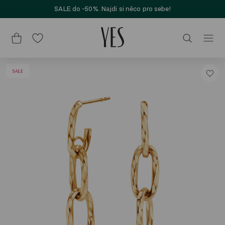
SALE do -50%. Najdi si něco pro sebe!
SALE