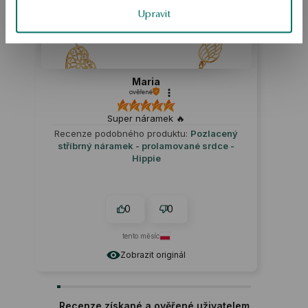
Upravit
Maria
ověřené
Super náramek 🔥
Recenze podobného produktu:
Pozlacený
stříbrný náramek - prolamované srdce -
Hippie
0
0
tento měsíc
Zobrazit originál
Recenze získané a ověřené uživatelem