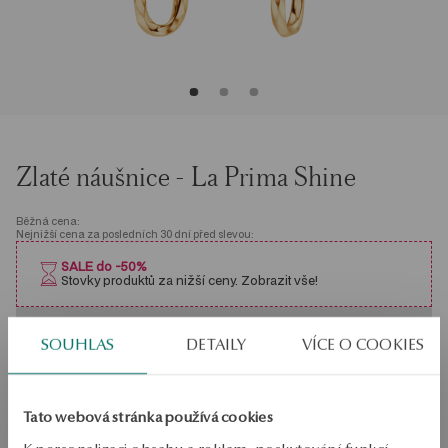
Zlaté náušnice - La Prima Shine
Běžná cena:
Nejnižší cena za posledních 30 dní před slevou:
SALE do -50%
Stovky produktů za nižší ceny. Zobrazit vše!
PRODUKT NENÍ K DISPOZICI ONLINE
SOUHLAS
DETAILY
VÍCE O COOKIES
Ověřte si dostupnost na prodejně
Tato webová stránka používá cookies
Odeslání:
asi 4
pracovní dny
Doprava zdarma od 1700 Kč