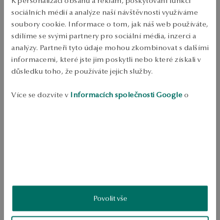
K personalizaci obsahu a reklam, poskytování funkcí
Bezplatné vrácení až do 100 dnů v YES Clubu
sociálních médií a analýze naší návštěvnosti využíváme
soubory cookie. Informace o tom, jak náš web používáte,
PODROBNOSTI
sdílíme se svými partnery pro sociální média, inzerci a
analýzy. Partneři tyto údaje mohou zkombinovat s dalšími
Náušnice ze žlutého zlata, 0,585. Spona typu kolíku. Model je z 
kolekce La Prima Shine. Průměrná hmotnost 2.00 g.
informacemi, které jste jim poskytli nebo které získali v
důsledku toho, že používáte jejich služby.
SKU: KZ18210-Z0I00-000000-000
Více se dozvíte v
Informacích společnosti Google
o
BEZPEČNOST
zpracování údajů.
Produkt nemá žádné recenze
Možná by Vás mohly zajímat i jiné produkty
Jak sbíráme recenze?
ukázka
Povolit vše