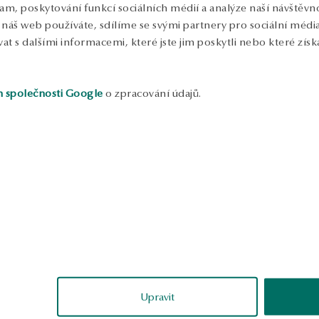
lam, poskytování funkcí sociálních médií a analýze naší návštěv
náš web používáte, sdílíme se svými partnery pro sociální média, 
 s dalšími informacemi, které jste jim poskytli nebo které získa
h společnosti Google
o zpracování údajů.
ukázka
Aneta
Irena
ěřené
ověřené
Upravit
ě vyrobené, nemají
Vidíte, že jde o kvalitní šperky.
K