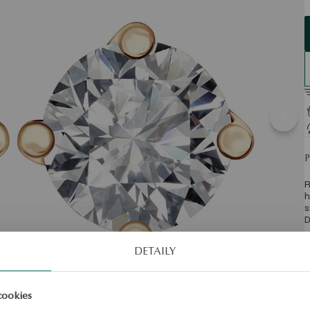
R
h
s
D
S
DETAILY
cookies