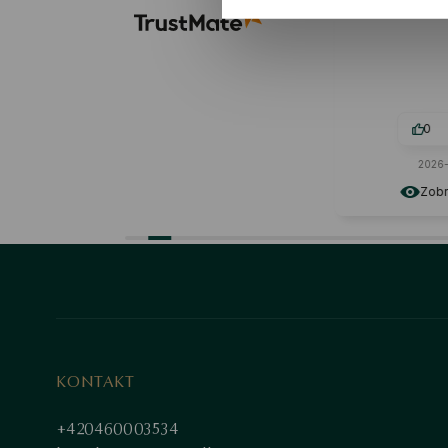
jsem hledal.
žádné vady. P
každé
0
0
0
2026-06-22
2026
Zobrazit originál
Zobr
KONTAKT
+420460003534