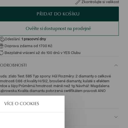
Zkontrolujte si velikost
PŘIDAT DO KOŠÍKU
Ověřte si dostupnost na prodejně
Odeslání:
1
pracovní dny
Doprava zdarma od 1700 Kč
Bezplatné vrácení až do 100 dnů v YES Clubu
PODROBNOSTI
uda: zlato Test: 585 Typ spony: Hůl Rozměry: 2 diamanty o celkové 
motnosti 0.66 ct kvality H/SI2, broušené diamanty, kulaté s efektem 
rdce a šípy Průměrná hmotnost: méně než 1g Návrhář: Magdalena 
ąbrowska Kvalita diamantu potvrzená certifikátem pravosti ANO 
KU: KZ12801-Z0000-DIWHA0-D40
VÍCE O COOKIES
BEZPEČNOST