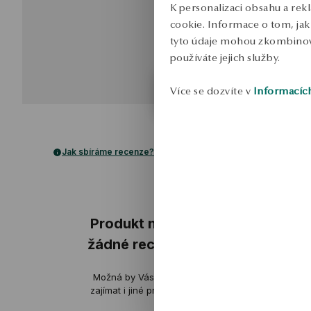
K personalizaci obsahu a rek
cookie. Informace o tom, jak 
tyto údaje mohou zkombinovat
používáte jejich služby.
Více se dozvíte v
Informacíc
Jak sbíráme recenze?
ukázka
ukázka
Produkt nemá
žádné recenze
Joanna
Možná by Vás mohly
ověřené
ov
zajímat i jiné produkty
Velmi pěkné. To je přesně to, co
Jsou kvalitn