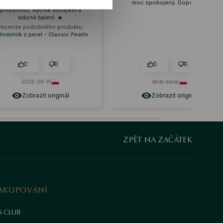
moc spokojený. Doporučuji
sedí k mým outfitům. Zpracování je
dokonalé.
0
0
0
0
tento měsíc
tento měsíc
Zobrazit originál
Zobrazit originál
ZPĚT NA ZAČÁTEK
AKUPOVÁNÍ
S CLUB