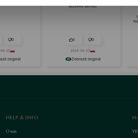
erfektní doplněk ke
Perfektní jako dárek k výjimečné
mu šatníku.
příležitosti. Rychlé doručení a
krásné balení. 🔥
Recenze podobného produktu:
Náhrdelník z perel - Classic Pearls
0
0
0
-06-03
2026-06-15
azit originál
Zobrazit originál
HELP & INFO
N
O nás
YE