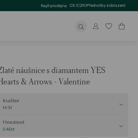
CS (CZK)
Předvolby zobrazení
Najít prodejnu
Odeslat
Zlaté náušnice s diamantem YES
Hearts & Arrows - Valentine
valitní
Kvalitní
H/SI
motnost
Hmotnost
0.40ct