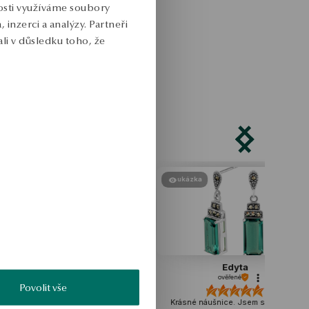
nosti využíváme soubory
inzerci a analýzy. Partneři
li v důsledku toho, že
ukázka
ukázka
Edyta
Maja
ověřené
ověřené
Povolit vše
rásné náušnice. Jsem s nákupem
Vypadají lehce a žensky, perfektně