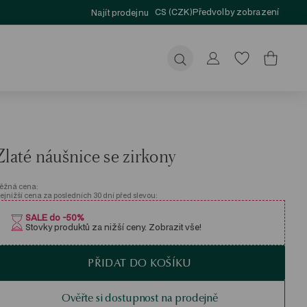
CS (CZK)
Předvolby zobrazení
Najít prodejnu
Odeslat
Zlaté náušnice se zirkony
ěžná cena:
ejnižší cena za posledních 30 dní před slevou:
SALE do -50%
Stovky produktů za nižší ceny. Zobrazit vše!
PŘIDAT DO KOŠÍKU
Ověřte si dostupnost na prodejně