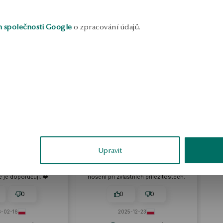
h společnosti Google
o zpracování údajů.
nieszka
Maciej
ěřené
ověřené
Upravit
esně sladěné. Mají
Pevný a neztrácí kvalitu i přes časté
esign, ale jsou
nošení. ANO, náušnice jsou
egantní. Okamžitě se
zárukou spokojenosti. Perfektní na
le je doporučuji. ❤️
nošení při zvláštních příležitostech.
0
0
0
-02-16
2025-12-23