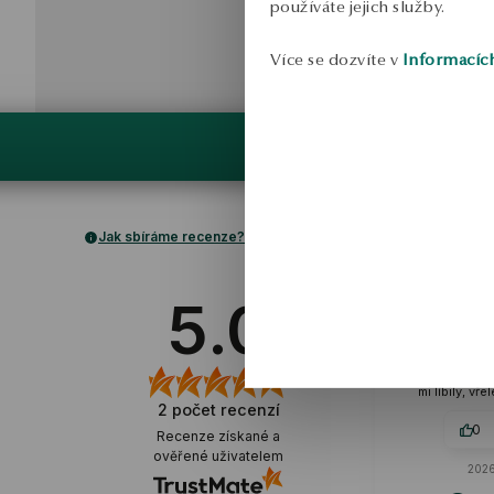
používáte jejich služby.
Více se dozvíte v
Informacíc
Jak sbíráme recenze?
Ag
5.0
ov
Všechno je př
moderní d
nenápadné a el
mi líbily, vře
2
počet recenzí
0
Recenze získané a
ověřené uživatelem
2026