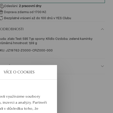
Odeslání:
2
pracovní dny
Doprava zdarma od 1700 Kč
Bezplatné vrácení až do 100 dnů v YES Clubu
PODROBNOSTI
uda: zlato Test: 585 Typ spony: Křídlo Ozdoba: zelené kamínky 
růměrná hmotnost: 1,69 g   
KU: JZ19762-Z0000-CRZ000-000
BEZPEČNOST
VÍCE O COOKIES
nosti využíváme soubory
inzerci a analýzy. Partneři
li v důsledku toho, že