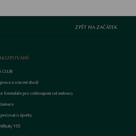
ZPĚT NA ZAČÁTEK
AKUPOVÁNÍ
S CLUB
prava a vrácení zboží
or formuláře pro odstoupení od smlouvy
klamace
k pečovat o šperky
tifikáty YES