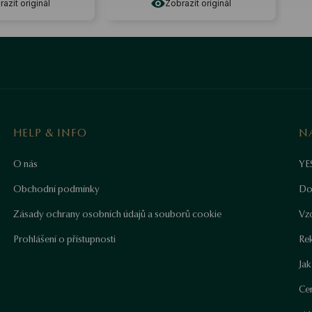
azit originál
Zobrazit originál
HELP & INFO
N
O nás
YE
Obchodní podmínky
Do
Zásady ochrany osobních údajů a souborů cookie
Vz
Prohlášení o přístupnosti
Re
Ja
Cer